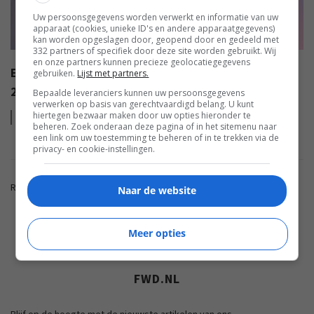
Uw persoonsgegevens worden verwerkt en informatie van uw
apparaat (cookies, unieke ID's en andere apparaatgegevens)
kan worden opgeslagen door, geopend door en gedeeld met
332 partners of specifiek door deze site worden gebruikt. Wij
en onze partners kunnen precieze geolocatiegegevens
EISA AWARDS: WAT ZIJN DE BESTE PRODUCTEN VAN
gebruiken.
Lijst met partners.
2022?
Bepaalde leveranciers kunnen uw persoonsgegevens
verwerken op basis van gerechtvaardigd belang. U kunt
hiertegen bezwaar maken door uw opties hieronder te
Lees
meer
beheren. Zoek onderaan deze pagina of in het sitemenu naar
een link om uw toestemming te beheren of in te trekken via de
privacy- en cookie-instellingen.
Reacties zijn gesloten.
Naar de website
ADVERTENTIE
Meer opties
FWD.NL