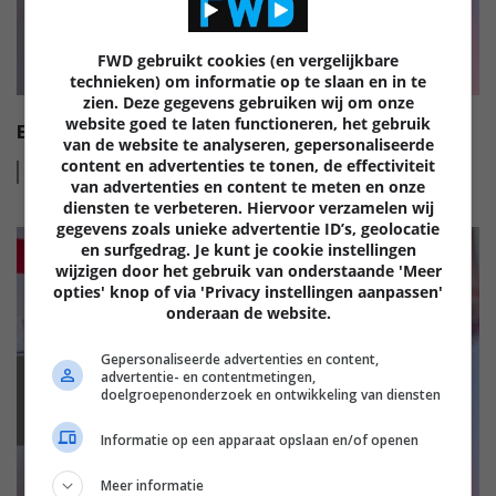
FWD gebruikt cookies (en vergelijkbare
technieken) om informatie op te slaan en in te
zien. Deze gegevens gebruiken wij om onze
website goed te laten functioneren, het gebruik
EISA HI-FI AWARDS 2022-2023
van de website te analyseren, gepersonaliseerde
content en advertenties te tonen, de effectiviteit
Lees
meer
van advertenties en content te meten en onze
diensten te verbeteren. Hiervoor verzamelen wij
gegevens zoals unieke advertentie ID’s, geolocatie
en surfgedrag. Je kunt je cookie instellingen
wijzigen door het gebruik van onderstaande 'Meer
opties' knop of via 'Privacy instellingen aanpassen'
onderaan de website.
Gepersonaliseerde advertenties en content,
advertentie- en contentmetingen,
EISA
doelgroepenonderzoek en ontwikkeling van diensten
Informatie op een apparaat opslaan en/of openen
Meer informatie