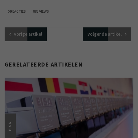
0 REACTIES
885 VIEWS
Vorige
artikel
Volgende
artikel
GERELATEERDE ARTIKELEN
EISA