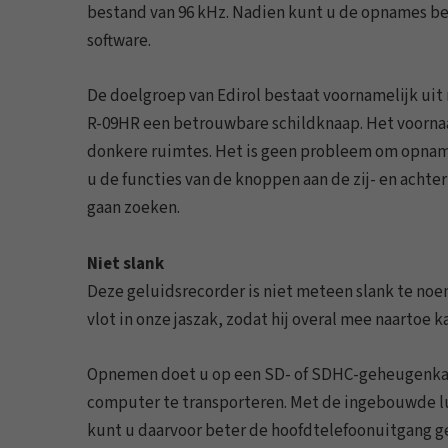
bestand van 96 kHz. Nadien kunt u de opnames b
software.
De doelgroep van Edirol bestaat voornamelijk ui
R-09HR een betrouwbare schildknaap. Het voornaam
donkere ruimtes. Het is geen probleem om opnames
u de functies van de knoppen aan de zij- en achte
gaan zoeken.
Niet slank
Deze geluidsrecorder is niet meteen slank te noem
vlot in onze jaszak, zodat hij overal mee naartoe k
Opnemen doet u op een SD- of SDHC-geheugenkaar
computer te transporteren. Met de ingebouwde l
kunt u daarvoor beter de hoofdtelefoonuitgang g