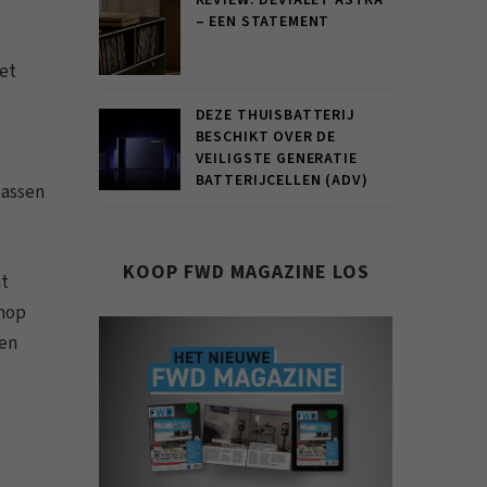
REVIEW: DEVIALET ASTRA
– EEN STATEMENT
iet
DEZE THUISBATTERIJ
BESCHIKT OVER DE
VEILIGSTE GENERATIE
BATTERIJCELLEN (ADV)
passen
KOOP FWD MAGAZINE LOS
nt
knop
ien