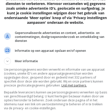
gheden. In het eerste geval pikken we logischerwijs ook veel g
diensten te verbeteren. Hiervoor verzamelen wij gegevens
ijdens de repetitie met een volledige band moeten we even z
zoals unieke advertentie ID’s, geolocatie en surfgedrag. Je
kunt je cookie instellingen wijzigen door het gebruik van
 alle instrumenten goed oppikt.
onderstaande 'Meer opties' knop of via 'Privacy instellingen
aanpassen' onderaan de website.
p. Tijdens het opnemen krijgt u op het scherm de geluidsmeters
Gepersonaliseerde advertenties en content, advertentie- en
microfoon al dan niet moet worden aangepast. Het scherm geeft
contentmetingen, doelgroepenonderzoek en ontwikkeling van
diensten
og over is en hoe het met de batterijen gesteld is.
Informatie op een apparaat opslaan en/of openen
Meer informatie
Uw persoonsgegevens worden verwerkt en informatie van uw apparaat
(cookies, unieke ID's en andere apparaatgegevens) kan worden
opgeslagen door, geopend door en gedeeld met 332 partners of
specifiek door deze site worden gebruikt. Wij en onze partners kunnen
precieze geolocatiegegevens gebruiken.
Lijst met partners.
Bepaalde leveranciers kunnen uw persoonsgegevens verwerken op basis
van gerechtvaardigd belang. U kunt hiertegen bezwaar maken door uw
0 REACTIES
7
opties hieronder te beheren. Zoek onderaan deze pagina of in het
sitemenu naar een link om uw toestemming te beheren of in te trekken
via de privacy- en cookie-instellingen.