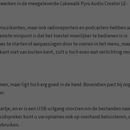
ewerken in de meegeleverde Cakewalk Pyro Audio Creator LE-
t muzikanten, maar ook radioreporters en podcasters hebben a
ste minpunt is dat het toestel moeilijker te bedienen is in
 te starten of aanpassingen door te voeren in het menu, maa
rkant niet van buiten kent, zult u toch even wat verlichting m
en, maar ligt toch erg goed in de hand. Bovendien past hij nog
an.
tje, en er is een USB-uitgang voorzien om de bestanden naa
uidspreker kunt u uw opnames ook op voorhand beluisteren, a
ebruiken.