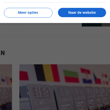
Meer opties
Naar de website
Volgende
artik
EN