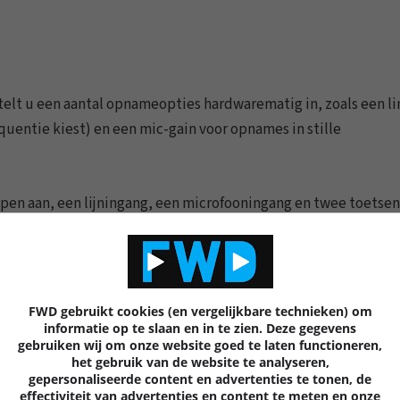
elt u een aantal opnameopties hardwarematig in, zoals een li
quentie kiest) en een mic-gain voor opnames in stille
pen aan, een lijningang, een microfooningang en twee toetse
tandsbediening bij met de voornaamste functies op.
ijk verbluffend. Dat is te danken aan de uitstekende
FWD gebruikt cookies (en vergelijkbare technieken) om
llingen sleutelt, een evenwichtig geluidsbeeld registreert.
informatie op te slaan en in te zien. Deze gegevens
gebruiken wij om onze website goed te laten functioneren,
het gebruik van de website te analyseren,
tandigheden, zoals een liveoptreden, tijdens een repetitie en
gepersonaliseerde content en advertenties te tonen, de
effectiviteit van advertenties en content te meten en onze