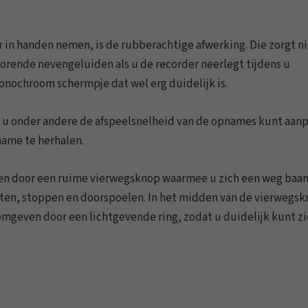
 in handen nemen, is de rubberachtige afwerking. Die zorgt n
torende nevengeluiden als u de recorder neerlegt tijdens u
onochroom schermpje dat wel erg duidelijk is.
u onder andere de afspeelsnelheid van de opnames kunt aan
ame te herhalen.
men door een ruime vierwegsknop waarmee u zich een weg baa
rten, stoppen en doorspoelen. In het midden van de vierwegs
mgeven door een lichtgevende ring, zodat u duidelijk kunt z