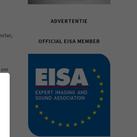
ADVERTENTIE
miter,
OFFICIAL EISA MEMBER
n om
 met