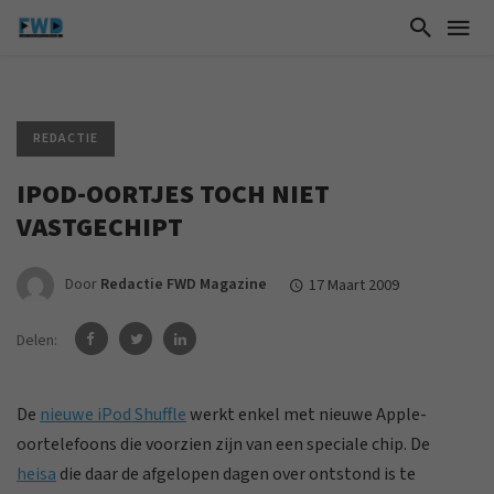
REDACTIE
IPOD-OORTJES TOCH NIET
VASTGECHIPT
Door
Redactie FWD Magazine
17 Maart 2009
Delen:
De
nieuwe iPod Shuffle
werkt enkel met nieuwe Apple-
oortelefoons die voorzien zijn van een speciale chip. De
heisa
die daar de afgelopen dagen over ontstond is te