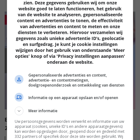
zien. Deze gegevens gebruiken wij om onze
website goed te laten functioneren, het gebruik
van de website te analyseren, gepersonaliseerde
content en advertenties te tonen, de effectiviteit
van advertenties en content te meten en onze
diensten te verbeteren. Hiervoor verzamelen wij
gegevens zoals unieke advertentie ID’s, geolocatie
en surfgedrag. Je kunt je cookie instellingen
wijzigen door het gebruik van onderstaande 'Meer
opties' knop of via 'Privacy instellingen aanpassen'
EISA
onderaan de website.
Gepersonaliseerde advertenties en content,
advertentie- en contentmetingen,
doelgroepenonderzoek en ontwikkeling van diensten
Informatie op een apparaat opslaan en/of openen
Meer informatie
EISA AWARDS: WAT ZIJN DE BESTE PRODUCTEN VAN
Uw persoonsgegevens worden verwerkt en informatie van uw
apparaat (cookies, unieke ID's en andere apparaatgegevens)
2022?
kan worden opgeslagen door, geopend door en gedeeld met
332 partners of specifiek door deze site worden gebruikt. Wij
Lees
meer