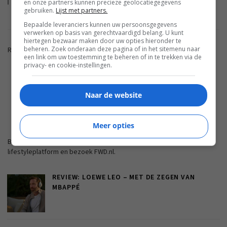
en onze partners kunnen precieze geolocatiegegevens
gebruiken.
Lijst met partners.
Bepaalde leveranciers kunnen uw persoonsgegevens
verwerken op basis van gerechtvaardigd belang. U kunt
hiertegen bezwaar maken door uw opties hieronder te
beheren. Zoek onderaan deze pagina of in het sitemenu naar
Reacties zijn gesloten.
een link om uw toestemming te beheren of in te trekken via de
privacy- en cookie-instellingen.
ADVERTENTIE
Naar de website
FWD.NL
Meer opties
Blijf op de hoogte met de nieuwste artikelen van ons
lifestyleplatform en bezoek FWD.nl.
REVIEW: LOEWE LEO – MET DE ZEGEN VAN
MBAPPÉ