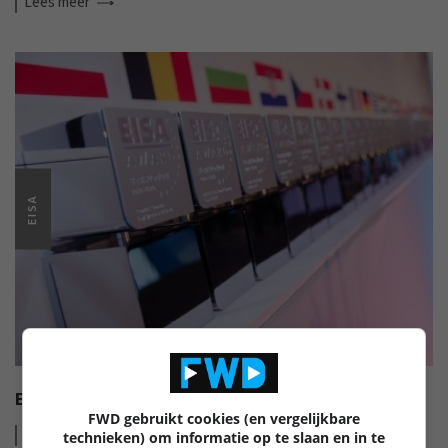
Lees
meer
EISA
EISA HI-FI AWARDS 2022-2023
FWD gebruikt cookies (en vergelijkbare
Lees
meer
technieken) om informatie op te slaan en in te