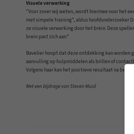
Visuele verwerking
"Voor zover wij weten, wordt hiermee voor het e
met simpele training", aldus hoofdonderzoeker D
ze visuele verwerking door het brein. Deze spelle
brein past zich aan."
Bavelier hoopt dat deze ontdekking kan worden ge
aanvulling op hulpmiddelen als brillen of conta
Volgens haar kan het positieve resultaat na beëind
Met een bijdrage van Steven Musil