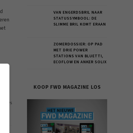
rd
VAN ENGERDSBRIL NAAR
STATUSSYMBOOL: DE
deren
SLIMME BRIL KOMT ERAAN
het
ZOMERDOSSIER: OP PAD
MET DRIE POWER
STATIONS VAN BLUETTI,
ECOFLOW EN ANKER SOLIX
KOOP FWD MAGAZINE LOS
34 VIEWS