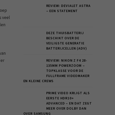
REVIEW: DEVIALET ASTRA
roep
– EEN STATEMENT
s veel
len
DEZE THUISBATTERIJ
BESCHIKT OVER DE
VEILIGSTE GENERATIE
BATTERIJCELLEN (ADV)
van
der
REVIEW: NIKON Z F4 28-
135MM POWERZOOM –
TOPKLASSE VOOR DE
FULLFRAME VIDEOMAKER
EN KLEINE CREWS
PRIME VIDEO KRIJGT ALS
EERSTE HDR10+
ADVANCED – EN DAT ZEGT
MEER OVER DOLBY DAN
OVER SAMSUNG