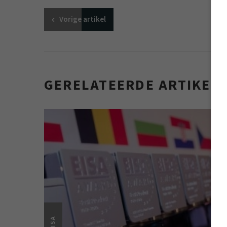
Vorige
artikel
GERELATEERDE ARTIKEL
EISA