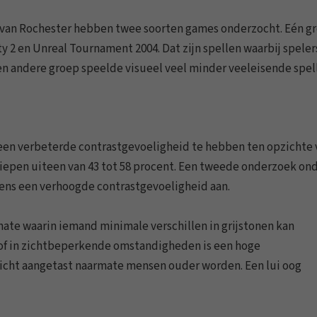
 van Rochester hebben twee soorten games onderzocht. Eén g
uty 2 en Unreal Tournament 2004. Dat zijn spellen waarbij speler
en andere groep speelde visueel veel minder veeleisende spel
een verbeterde contrastgevoeligheid te hebben ten opzichte 
iepen uiteen van 43 tot 58 procent. Een tweede onderzoek on
ens een verhoogde contrastgevoeligheid aan.
ate waarin iemand minimale verschillen in grijstonen kan
 of in zichtbeperkende omstandigheden is een hoge
zicht aangetast naarmate mensen ouder worden. Een lui oog