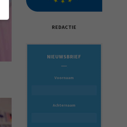
REDACTIE
NIEUWSBRIEF
Voornaam
Achternaam