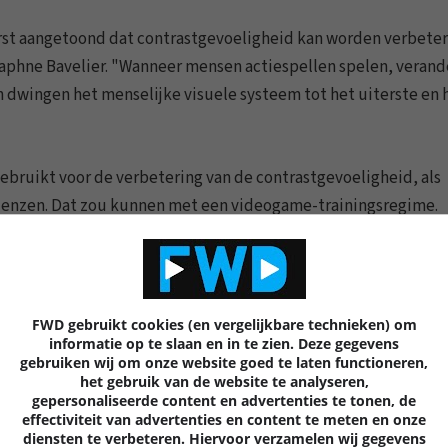
erst aangetoond dat contrastgevoeligheid kan worden verbete
aphne Bavelier. "Wanneer mensen actiespellen spelen, veran
n dwingen het menselijke visuele systeem tot het uiterste en 
bruikt voor de verbetering van de contrastgevoeligheid, als
ctlenzen. Dat zou kunnen met een videogame-trainingsregime.
iging van de training nog twee jaar of langer aanhouden.
FWD gebruikt cookies (en vergelijkbare technieken) om
informatie op te slaan en in te zien. Deze gegevens
0 REACTIES
7
gebruiken wij om onze website goed te laten functioneren,
het gebruik van de website te analyseren,
gepersonaliseerde content en advertenties te tonen, de
effectiviteit van advertenties en content te meten en onze
diensten te verbeteren. Hiervoor verzamelen wij gegevens