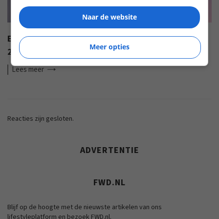
Naar de website
EISA AWARDS: WAT ZIJN DE BESTE PRODUCTEN VAN
Meer opties
2022?
Lees
meer
Reacties zijn gesloten.
ADVERTENTIE
FWD.NL
Blijf op de hoogte met de nieuwste artikelen van ons
lifestyleplatform en bezoek FWD.nl.