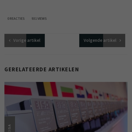
0 REACTIES
931 VIEWS
Vorige
artikel
Volgende
artikel
GERELATEERDE ARTIKELEN
EISA