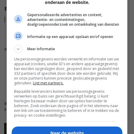
onderaan de website.
EISA HT AUDIO AWARDS 2022-2023
Gepersonaliseerde advertenties en content,
Lees
meer
advertentie- en contentmetingen,
doelgroepenonderzoek en ontwikkeling van diensten
Informatie op een apparaat opslaan en/of openen
Meer informatie
Reacties zijn gesloten.
Uw persoonsgegevens worden verwerkt en informatie van uw
apparaat (cookies, unieke ID's en andere apparaatgegevens)
ADVERTENTIE
kan worden opgeslagen door, geopend door en gedeeld met
332 partners of specifiek door deze site worden gebruikt. Wij
en onze partners kunnen precieze geolocatiegegevens
gebruiken.
Lijst met partners.
FWD.NL
Bepaalde leveranciers kunnen uw persoonsgegevens
verwerken op basis van gerechtvaardigd belang. U kunt
hiertegen bezwaar maken door uw opties hieronder te
Blijf op de hoogte met de nieuwste artikelen van ons
beheren. Zoek onderaan deze pagina of in het sitemenu naar
lifestyleplatform en bezoek FWD.nl.
een link om uw toestemming te beheren of in te trekken via de
privacy- en cookie-instellingen.
MARANTZ CINEMA SERIES 2: DE
INTERESSANTSTE UPGRADE ZIT NIET IN HET
Naar de website