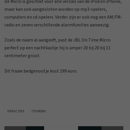
De Micro is geschikt voor alle versies van de iPod en iPhone,
maar kan ook aangesloten worden op mp3-spelers,
computers en cd-spelers. Verder zijn er ook nog een AM/FM-
radio en zeven verschillende alarmfuncties aanwezig.
Zoals de naam al aangeeft, past de JBL On Time Micro
perfect op een nachtkastje: hij is amper 20 bij 20 bij 11
centimeter groot.
Dit fraaie bedgenootje kost 199 euro.
0 REACTIES
770 VIEWS