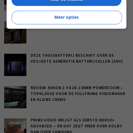
GELUID
Meer opties
REVIEW: DEVIALET ASTRA – EEN STATEMENT
DEZE THUISBATTERIJ BESCHIKT OVER DE
VEILIGSTE GENERATIE BATTERIJCELLEN (ADV)
REVIEW: NIKON Z F4 28-135MM POWERZOOM –
TOPKLASSE VOOR DE FULLFRAME VIDEOMAKER
EN KLEINE CREWS
PRIME VIDEO KRIJGT ALS EERSTE HDR10+
ADVANCED – EN DAT ZEGT MEER OVER DOLBY
DAN OVER SAMSUNG