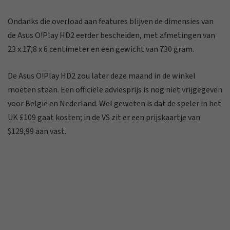
Ondanks die overload aan features blijven de dimensies van
de Asus O!Play HD2 eerder bescheiden, met afmetingen van
23 x 17,8 x 6 centimeter en een gewicht van 730 gram.
De Asus O!Play HD2 zou later deze maand in de winkel
moeten staan. Een officiële adviesprijs is nog niet vrijgegeven
voor België en Nederland. Wel geweten is dat de speler in het
UK £109 gaat kosten; in de VS zit er een prijskaartje van
$129,99 aan vast.