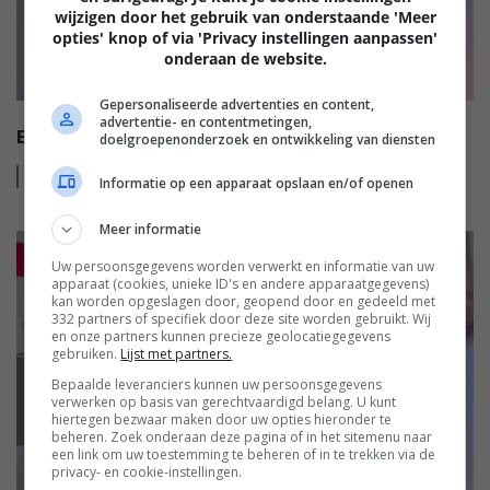
wijzigen door het gebruik van onderstaande 'Meer
opties' knop of via 'Privacy instellingen aanpassen'
onderaan de website.
Gepersonaliseerde advertenties en content,
advertentie- en contentmetingen,
EISA HT AUDIO AWARDS 2022-2023
doelgroepenonderzoek en ontwikkeling van diensten
Lees
meer
Informatie op een apparaat opslaan en/of openen
Meer informatie
Uw persoonsgegevens worden verwerkt en informatie van uw
apparaat (cookies, unieke ID's en andere apparaatgegevens)
kan worden opgeslagen door, geopend door en gedeeld met
332 partners of specifiek door deze site worden gebruikt. Wij
en onze partners kunnen precieze geolocatiegegevens
gebruiken.
Lijst met partners.
Bepaalde leveranciers kunnen uw persoonsgegevens
EISA
verwerken op basis van gerechtvaardigd belang. U kunt
hiertegen bezwaar maken door uw opties hieronder te
beheren. Zoek onderaan deze pagina of in het sitemenu naar
een link om uw toestemming te beheren of in te trekken via de
privacy- en cookie-instellingen.