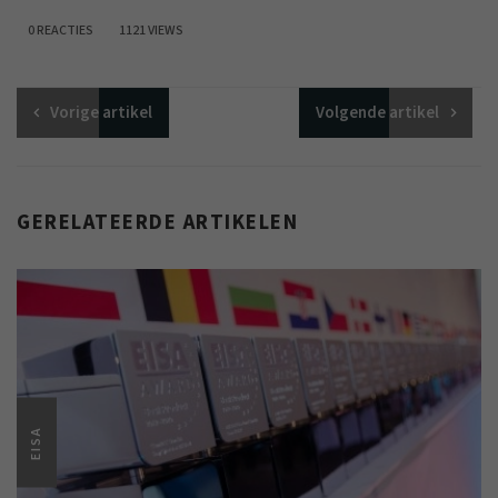
0 REACTIES
1121 VIEWS
Vorige
artikel
Volgende
artikel
GERELATEERDE ARTIKELEN
EISA