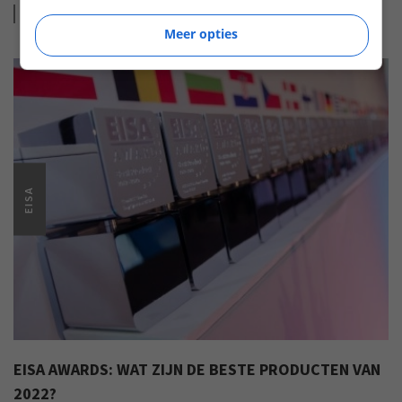
Lees
meer
Meer opties
EISA
EISA AWARDS: WAT ZIJN DE BESTE PRODUCTEN VAN
2022?