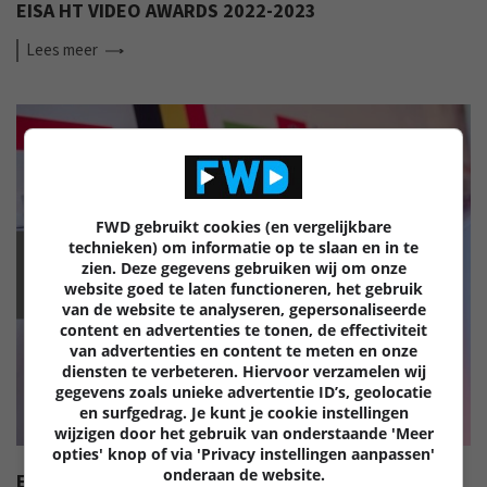
EISA HT VIDEO AWARDS 2022-2023
Lees
meer
FWD gebruikt cookies (en vergelijkbare
technieken) om informatie op te slaan en in te
zien. Deze gegevens gebruiken wij om onze
EISA
website goed te laten functioneren, het gebruik
van de website te analyseren, gepersonaliseerde
content en advertenties te tonen, de effectiviteit
van advertenties en content te meten en onze
diensten te verbeteren. Hiervoor verzamelen wij
gegevens zoals unieke advertentie ID’s, geolocatie
en surfgedrag. Je kunt je cookie instellingen
wijzigen door het gebruik van onderstaande 'Meer
opties' knop of via 'Privacy instellingen aanpassen'
onderaan de website.
EISA HT AUDIO AWARDS 2022-2023