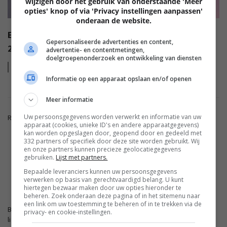
wijzigen door het gebruik van onderstaande 'Meer
opties' knop of via 'Privacy instellingen aanpassen'
onderaan de website.
EISA AWARDS: WAT ZIJN DE BESTE PRODUCTEN VAN
Gepersonaliseerde advertenties en content,
2022?
advertentie- en contentmetingen,
doelgroepenonderzoek en ontwikkeling van diensten
Lees
meer
Informatie op een apparaat opslaan en/of openen
Meer informatie
Uw persoonsgegevens worden verwerkt en informatie van uw
Reacties zijn gesloten.
apparaat (cookies, unieke ID's en andere apparaatgegevens)
kan worden opgeslagen door, geopend door en gedeeld met
332 partners of specifiek door deze site worden gebruikt. Wij
ADVERTENTIE
en onze partners kunnen precieze geolocatiegegevens
gebruiken.
Lijst met partners.
Bepaalde leveranciers kunnen uw persoonsgegevens
verwerken op basis van gerechtvaardigd belang. U kunt
FWD.NL
hiertegen bezwaar maken door uw opties hieronder te
beheren. Zoek onderaan deze pagina of in het sitemenu naar
een link om uw toestemming te beheren of in te trekken via de
Blijf op de hoogte met de nieuwste artikelen van ons
privacy- en cookie-instellingen.
lifestyleplatform en bezoek FWD.nl.