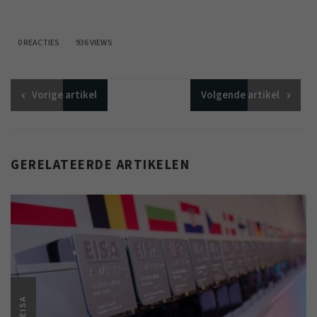
0 REACTIES
936 VIEWS
Vorige
artikel
Volgende
artikel
GERELATEERDE ARTIKELEN
EISA