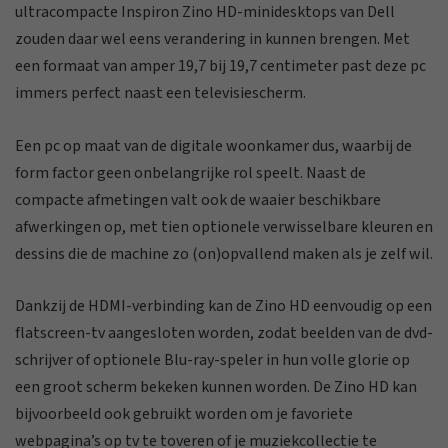
ultracompacte Inspiron Zino HD-minidesktops van Dell
zouden daar wel eens verandering in kunnen brengen. Met
een formaat van amper 19,7 bij 19,7 centimeter past deze pc
immers perfect naast een televisiescherm.
Een pc op maat van de digitale woonkamer dus, waarbij de
form factor geen onbelangrijke rol speelt. Naast de
compacte afmetingen valt ook de waaier beschikbare
afwerkingen op, met tien optionele verwisselbare kleuren en
dessins die de machine zo (on)opvallend maken als je zelf wil.
Dankzij de HDMI-verbinding kan de Zino HD eenvoudig op een
flatscreen-tv aangesloten worden, zodat beelden van de dvd-
schrijver of optionele Blu-ray-speler in hun volle glorie op
een groot scherm bekeken kunnen worden. De Zino HD kan
bijvoorbeeld ook gebruikt worden om je favoriete
webpagina’s op tv te toveren of je muziekcollectie te