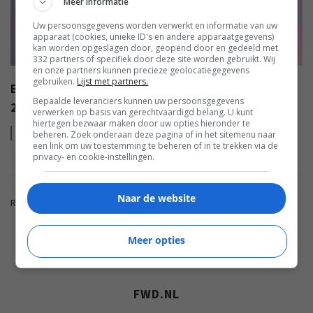
Meer informatie
Uw persoonsgegevens worden verwerkt en informatie van uw
apparaat (cookies, unieke ID's en andere apparaatgegevens)
kan worden opgeslagen door, geopend door en gedeeld met
332 partners of specifiek door deze site worden gebruikt. Wij
en onze partners kunnen precieze geolocatiegegevens
gebruiken.
Lijst met partners.
EISA AWARDS: WAT ZIJN DE BESTE PRODUCTEN VAN
Bepaalde leveranciers kunnen uw persoonsgegevens
2022?
verwerken op basis van gerechtvaardigd belang. U kunt
hiertegen bezwaar maken door uw opties hieronder te
Lees
meer
beheren. Zoek onderaan deze pagina of in het sitemenu naar
een link om uw toestemming te beheren of in te trekken via de
privacy- en cookie-instellingen.
Naar de website
Reacties zijn gesloten.
Meer opties
ADVERTENTIE
FWD.NL