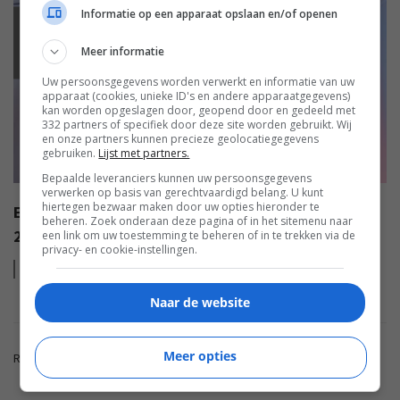
Informatie op een apparaat opslaan en/of openen
EISA
Meer informatie
Uw persoonsgegevens worden verwerkt en informatie van uw
apparaat (cookies, unieke ID's en andere apparaatgegevens)
kan worden opgeslagen door, geopend door en gedeeld met
332 partners of specifiek door deze site worden gebruikt. Wij
en onze partners kunnen precieze geolocatiegegevens
gebruiken.
Lijst met partners.
Bepaalde leveranciers kunnen uw persoonsgegevens
verwerken op basis van gerechtvaardigd belang. U kunt
hiertegen bezwaar maken door uw opties hieronder te
EISA AWARDS: WAT ZIJN DE BESTE PRODUCTEN VAN
beheren. Zoek onderaan deze pagina of in het sitemenu naar
2022?
een link om uw toestemming te beheren of in te trekken via de
privacy- en cookie-instellingen.
Lees
meer
Naar de website
Meer opties
Reacties zijn gesloten.