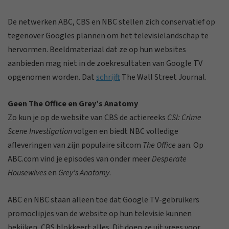
De netwerken ABC, CBS en NBC stellen zich conservatief op
tegenover Googles plannen om het televisielandschap te
hervormen. Beeldmateriaal dat ze op hun websites
aanbieden mag niet in de zoekresultaten van Google TV
opgenomen worden. Dat
schrijft
The Wall Street Journal.
Geen The Office en Grey’s Anatomy
Zo kun je op de website van CBS de actiereeks
CSI: Crime
Scene Investigation
volgen en biedt NBC volledige
afleveringen van zijn populaire sitcom
The Office
aan. Op
ABC.com vind je episodes van onder meer
Desperate
Housewives
en
Grey’s Anatomy
.
ABC en NBC staan alleen toe dat Google TV-gebruikers
promoclipjes van de website op hun televisie kunnen
bekijken, CBS blokkeert alles. Dit doen ze uit vrees voor