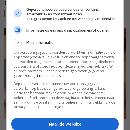
DRAADLOZE ANC HOOFDTELEFOON VAN TEUFEL
Gepersonaliseerde advertenties en content,
Lees
meer
advertentie- en contentmetingen,
doelgroepenonderzoek en ontwikkeling van diensten
Informatie op een apparaat opslaan en/of openen
Meer informatie
Uw persoonsgegevens worden verwerkt en informatie van uw
apparaat (cookies, unieke ID's en andere apparaatgegevens)
kan worden opgeslagen door, geopend door en gedeeld met
332 partners of specifiek door deze site worden gebruikt. Wij
GELUID
en onze partners kunnen precieze geolocatiegegevens
gebruiken.
Lijst met partners.
Bepaalde leveranciers kunnen uw persoonsgegevens
verwerken op basis van gerechtvaardigd belang. U kunt
hiertegen bezwaar maken door uw opties hieronder te
beheren. Zoek onderaan deze pagina of in het sitemenu naar
een link om uw toestemming te beheren of in te trekken via de
privacy- en cookie-instellingen.
Naar de website
TEST: BOWERS & WILKINS P7 WIRELESS