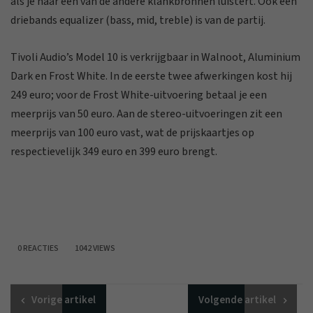
als je naar een van de andere klankbronnen luistert. Ook een
driebands equalizer (bass, mid, treble) is van de partij.
Tivoli Audio’s Model 10 is verkrijgbaar in Walnoot, Aluminium
Dark en Frost White. In de eerste twee afwerkingen kost hij
249 euro; voor de Frost White-uitvoering betaal je een
meerprijs van 50 euro. Aan de stereo-uitvoeringen zit een
meerprijs van 100 euro vast, wat de prijskaartjes op
respectievelijk 349 euro en 399 euro brengt.
0 REACTIES
1042 VIEWS
Vorige
artikel
Volgende
artikel