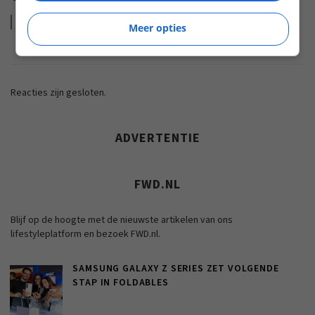
Lees
meer
Meer opties
Reacties zijn gesloten.
ADVERTENTIE
FWD.NL
Blijf op de hoogte met de nieuwste artikelen van ons
lifestyleplatform en bezoek FWD.nl.
SAMSUNG GALAXY Z SERIES ZET VOLGENDE
STAP IN FOLDABLES