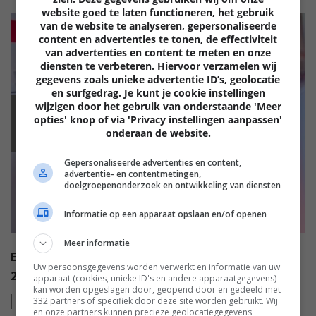
website goed te laten functioneren, het gebruik
van de website te analyseren, gepersonaliseerde
content en advertenties te tonen, de effectiviteit
van advertenties en content te meten en onze
diensten te verbeteren. Hiervoor verzamelen wij
gegevens zoals unieke advertentie ID’s, geolocatie
en surfgedrag. Je kunt je cookie instellingen
wijzigen door het gebruik van onderstaande 'Meer
EISA
opties' knop of via 'Privacy instellingen aanpassen'
onderaan de website.
Gepersonaliseerde advertenties en content,
advertentie- en contentmetingen,
doelgroepenonderzoek en ontwikkeling van diensten
Informatie op een apparaat opslaan en/of openen
Meer informatie
EISA AWARDS: WAT ZIJN DE BESTE PRODUCTEN VAN
Uw persoonsgegevens worden verwerkt en informatie van uw
2022?
apparaat (cookies, unieke ID's en andere apparaatgegevens)
kan worden opgeslagen door, geopend door en gedeeld met
Lees
meer
332 partners of specifiek door deze site worden gebruikt. Wij
en onze partners kunnen precieze geolocatiegegevens