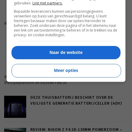
gebruiken.
Lijst met partners.
Bepaalde leveranciers kunnen uw persoonsgegevens
verwerken op basis van gerechtvaardigd belang. U kunt
hiertegen bezwaar maken door uw opties hieronder te
Reacties zijn gesloten.
beheren. Zoek onderaan deze pagina of in het sitemenu naar
een link om uw toestemming te beheren of in te trekken via de
privacy- en cookie-instellingen.
ADVERTENTIE
Naar de website
FWD.NL
Meer opties
Blijf op de hoogte met de nieuwste artikelen van ons
lifestyleplatform en bezoek FWD.nl.
DEZE THUISBATTERIJ BESCHIKT OVER DE
VEILIGSTE GENERATIE BATTERIJCELLEN (ADV)
REVIEW: NIKON Z F4 28-135MM POWERZOOM –