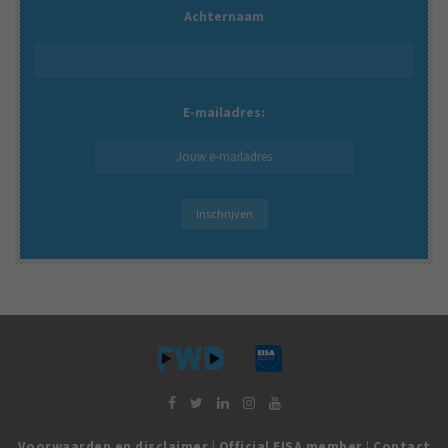
Achternaam
E-mailadres:
Voorwaarden en disclaimer
|
Official EISA member
|
Contact