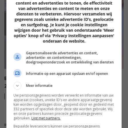
content en advertenties te tonen, de effectiviteit
van advertenties en content te meten en onze
diensten te verbeteren. Hiervoor verzamelen wij
gegevens zoals unieke advertentie ID’s, geolocatie
EISA
en surfgedrag. Je kunt je cookie instellingen
wijzigen door het gebruik van onderstaande 'Meer
opties' knop of via 'Privacy instellingen aanpassen'
onderaan de website.
Gepersonaliseerde advertenties en content,
advertentie- en contentmetingen,
doelgroepenonderzoek en ontwikkeling van diensten
Informatie op een apparaat opslaan en/of openen
EISA AWARDS: WAT ZIJN DE BESTE PRODUCTEN VAN
2022?
Meer informatie
Uw persoonsgegevens worden verwerkt en informatie van uw
Lees
meer
apparaat (cookies, unieke ID's en andere apparaatgegevens)
kan worden opgeslagen door, geopend door en gedeeld met
332 partners of specifiek door deze site worden gebruikt. Wij
en onze partners kunnen precieze geolocatiegegevens
gebruiken.
Lijst met partners.
Reacties zijn gesloten.
Bepaalde leveranciers kunnen uw persoonsgegevens