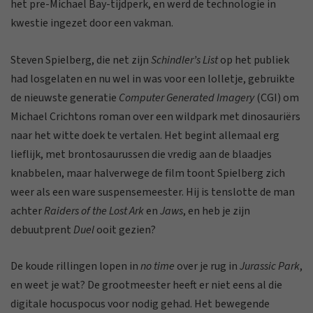
het pre-Michael Bay-tijdperk, en werd de technologie in
kwestie ingezet door een vakman.
Steven Spielberg, die net zijn
Schindler’s List
op het publiek
had losgelaten en nu wel in was voor een lolletje, gebruikte
de nieuwste generatie
Computer Generated Imagery
(CGI) om
Michael Crichtons roman over een wildpark met dinosauriërs
naar het witte doek te vertalen. Het begint allemaal erg
lieflijk, met brontosaurussen die vredig aan de blaadjes
knabbelen, maar halverwege de film toont Spielberg zich
weer als een ware suspensemeester. Hij is tenslotte de man
achter
Raiders of the Lost Ark
en
Jaws
, en heb je zijn
debuutprent
Duel
ooit gezien?
De koude rillingen lopen in
no time
over je rug in
Jurassic Park
,
en weet je wat? De grootmeester heeft er niet eens al die
digitale hocuspocus voor nodig gehad. Het bewegende