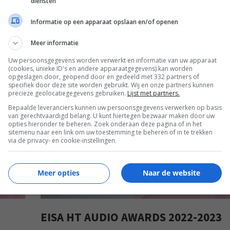
diensten
Informatie op een apparaat opslaan en/of openen
Meer informatie
Uw persoonsgegevens worden verwerkt en informatie van uw apparaat
(cookies, unieke ID's en andere apparaatgegevens) kan worden
opgeslagen door, geopend door en gedeeld met 332 partners of
EISA
specifiek door deze site worden gebruikt. Wij en onze partners kunnen
precieze geolocatiegegevens gebruiken.
Lijst met partners.
Bepaalde leveranciers kunnen uw persoonsgegevens verwerken op basis
van gerechtvaardigd belang. U kunt hiertegen bezwaar maken door uw
opties hieronder te beheren. Zoek onderaan deze pagina of in het
sitemenu naar een link om uw toestemming te beheren of in te trekken
via de privacy- en cookie-instellingen.
Meer opties
Naar de website
EISA HT AUDIO AWARDS 2022-2023