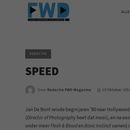
ALLE
REDACTIE
SPEED
Door
Redactie FWD Magazine
10 Oktober 201
Jan De Bont reisde begin jaren ’80 naar Hollywoo
(
Director of Photography
heet dat mooi), en na ee
onder meer
Flesh & Blood
en
Basic Instinct
samen) o