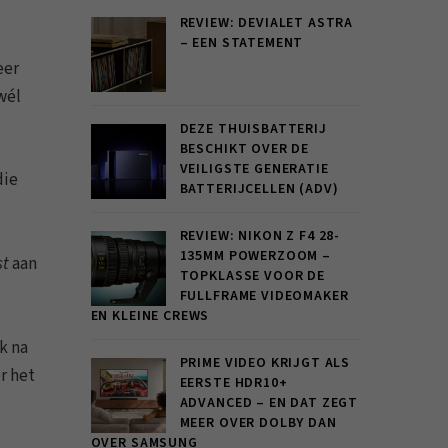
REVIEW: DEVIALET ASTRA
– EEN STATEMENT
eer
 wél
DEZE THUISBATTERIJ
BESCHIKT OVER DE
VEILIGSTE GENERATIE
die
BATTERIJCELLEN (ADV)
REVIEW: NIKON Z F4 28-
135MM POWERZOOM –
st
aan
TOPKLASSE VOOR DE
FULLFRAME VIDEOMAKER
EN KLEINE CREWS
k na
PRIME VIDEO KRIJGT ALS
r het
EERSTE HDR10+
ADVANCED – EN DAT ZEGT
MEER OVER DOLBY DAN
OVER SAMSUNG