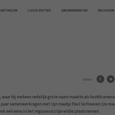
 ARTIKELEN
LOSSE EDITIES
ABONNEMENTEN
INLOGGEN
Delen:
1
d, waar hij meteen redelijk grote naam maakte als hoofdcamer
n paar samenwerkingen met zijn maatje Paul Verhoeven (ze ma
ok wel eens in het regisseurszitje wilde plaatsnemen.