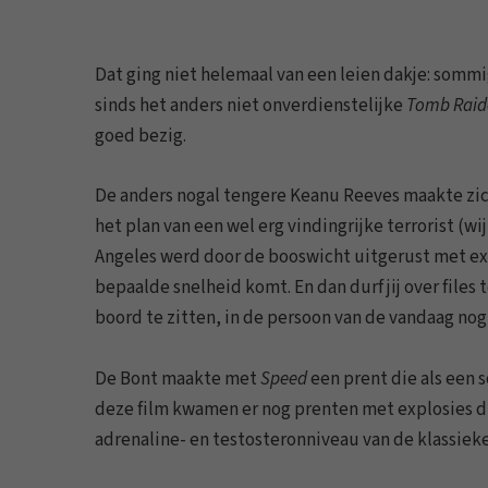
Dat ging niet helemaal van een leien dakje: sommige
sinds het anders niet onverdienstelijke
Tomb Raide
goed bezig.
De anders nogal tengere Keanu Reeves maakte zi
het plan van een wel erg vindingrijke terrorist (wi
Angeles werd door de booswicht uitgerust met exp
bepaalde snelheid komt. En dan durf jij over files
boord te zitten, in de persoon van de vandaag nog
De Bont maakte met
Speed
een prent die als een 
deze film kwamen er nog prenten met explosies d
adrenaline- en testosteronniveau van de klassiekers