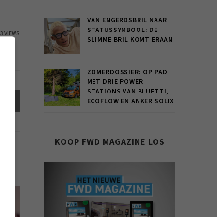
VAN ENGERDSBRIL NAAR
STATUSSYMBOOL: DE
73 VIEWS
SLIMME BRIL KOMT ERAAN
ZOMERDOSSIER: OP PAD
MET DRIE POWER
STATIONS VAN BLUETTI,
el
ECOFLOW EN ANKER SOLIX
KOOP FWD MAGAZINE LOS