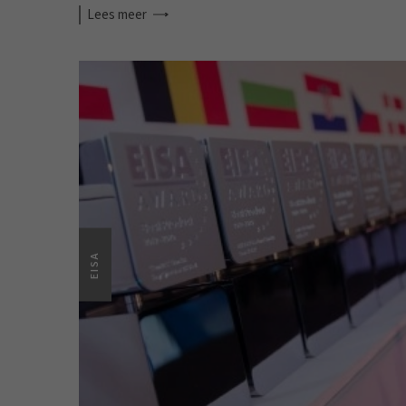
Lees
meer
EISA