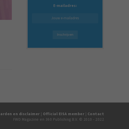
E-mailadres:
arden en disclaimer
|
Official EISA member
|
Contact
FWD Magazine en 360 Publishing B.V. © 2010 - 2022