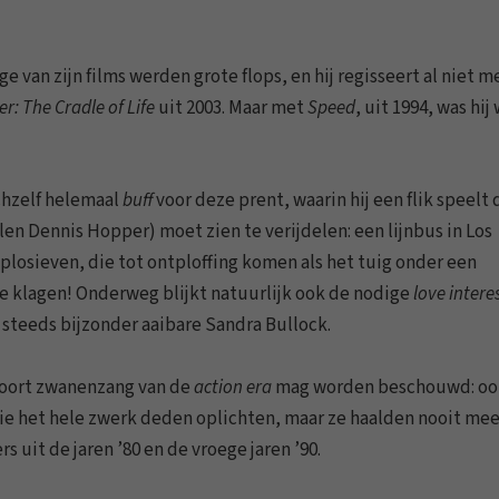
 van zijn films werden grote flops, en hij regisseert al niet m
r: The Cradle of Life
uit 2003. Maar met
Speed
, uit 1994, was hij
chzelf helemaal
buff
voor deze prent, waarin hij een flik speelt 
jlen Dennis Hopper) moet zien te verijdelen: een lijnbus in Los
losieven, die tot ontploffing komen als het tuig onder een
 te klagen! Onderweg blijkt natuurlijk ook de nodige
love intere
 steeds bijzonder aaibare Sandra Bullock.
soort zwanenzang van de
action era
mag worden beschouwd: oo
ie het hele zwerk deden oplichten, maar ze haalden nooit mee
 uit de jaren ’80 en de vroege jaren ’90.