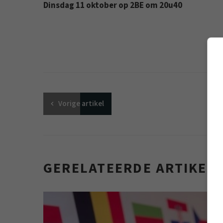
Dinsdag 11 oktober op 2BE om 20u40
Vorige
artikel
GERELATEERDE ARTIKEL