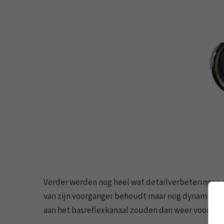
Verder werden nog heel wat detailverbeteringen 
van zijn voorganger behoudt maar nog dynamische
aan het basreflexkanaal zouden dan weer voor een