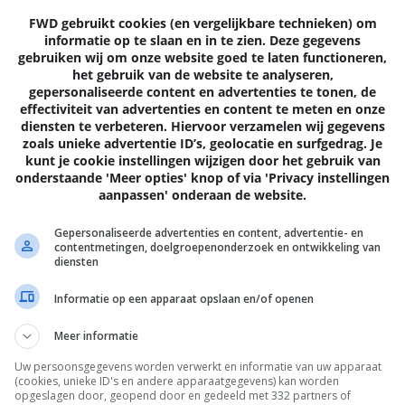
c aan dat de T 51 p ook een prima geluidsisolatie beidt tegen
FWD gebruikt cookies (en vergelijkbare technieken) om
informatie op te slaan en in te zien. Deze gegevens
gebruiken wij om onze website goed te laten functioneren,
het gebruik van de website te analyseren,
gepersonaliseerde content en advertenties te tonen, de
rs verwacht en gaat ongeveer 259 euro kosten. Of de
T 51 p
o
effectiviteit van advertenties en content te meten en onze
amics
Manufaktur-dienst
, is nog niet bekend.
diensten te verbeteren. Hiervoor verzamelen wij gegevens
zoals unieke advertentie ID’s, geolocatie en surfgedrag. Je
kunt je cookie instellingen wijzigen door het gebruik van
onderstaande 'Meer opties' knop of via 'Privacy instellingen
0 REACTIES
8
aanpassen' onderaan de website.
Gepersonaliseerde advertenties en content, advertentie- en
contentmetingen, doelgroepenonderzoek en ontwikkeling van
diensten
Informatie op een apparaat opslaan en/of openen
Volgende
artik
Meer informatie
Uw persoonsgegevens worden verwerkt en informatie van uw apparaat
(cookies, unieke ID's en andere apparaatgegevens) kan worden
opgeslagen door, geopend door en gedeeld met 332 partners of