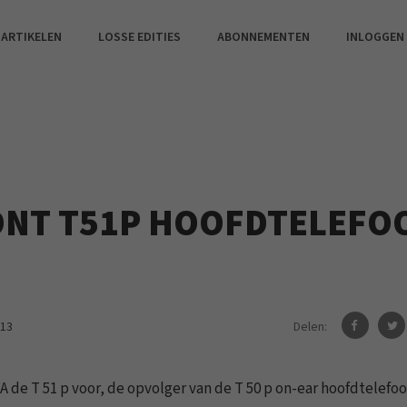
 ARTIKELEN
LOSSE EDITIES
ABONNEMENTEN
INLOGGEN
ONT T51P HOOFDTELEFO
Delen:
013
 de T 51 p voor, de opvolger van de T 50 p on-ear hoofdtelefoo