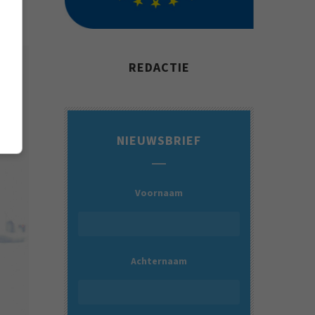
REDACTIE
NIEUWSBRIEF
Voornaam
Achternaam