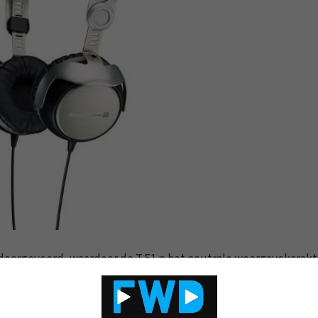
doorgevoerd, waardoor de T 51 p het neutrale weergavekarakt
r en gedetailleerder voor de dag belooft te komen. Aanpassin
 steviger laagfundament moeten zorgen en meer druk in het l