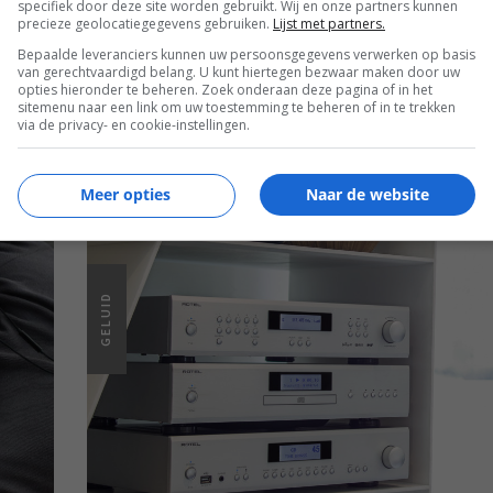
specifiek door deze site worden gebruikt. Wij en onze partners kunnen
EN
precieze geolocatiegegevens gebruiken.
Lijst met partners.
Bepaalde leveranciers kunnen uw persoonsgegevens verwerken op basis
van gerechtvaardigd belang. U kunt hiertegen bezwaar maken door uw
opties hieronder te beheren. Zoek onderaan deze pagina of in het
sitemenu naar een link om uw toestemming te beheren of in te trekken
via de privacy- en cookie-instellingen.
Meer opties
Naar de website
GELUID