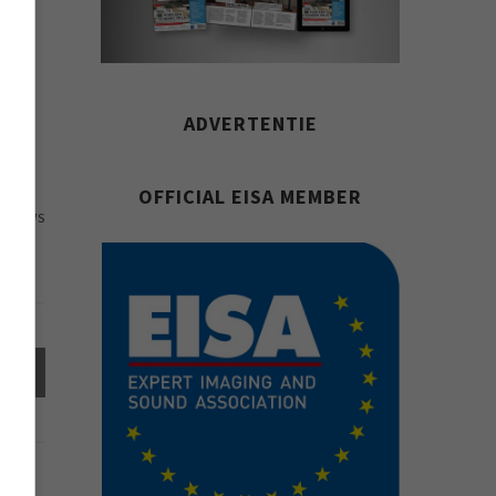
ok
ADVERTENTIE
OFFICIAL EISA MEMBER
47 VIEWS
el