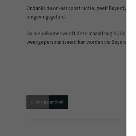
Ondanks de on-ear constructie, geeft Beyerdynami
omgevingsgeluid.
De nieuwkomer wordt deze maand nog bij de deale
weer gepersonaliseerd kan worden via Beyerdyn
Vorige
artikel