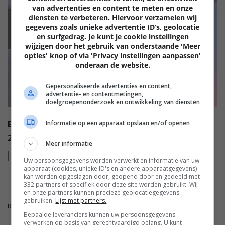
van advertenties en content te meten en onze
diensten te verbeteren. Hiervoor verzamelen wij
EISA
gegevens zoals unieke advertentie ID’s, geolocatie
en surfgedrag. Je kunt je cookie instellingen
wijzigen door het gebruik van onderstaande 'Meer
opties' knop of via 'Privacy instellingen aanpassen'
onderaan de website.
Gepersonaliseerde advertenties en content,
advertentie- en contentmetingen,
doelgroepenonderzoek en ontwikkeling van diensten
EISA AWARDS: WAT ZIJN DE BESTE PRODUCTEN VAN
Informatie op een apparaat opslaan en/of openen
2022?
Meer informatie
Lees
meer
Uw persoonsgegevens worden verwerkt en informatie van uw
apparaat (cookies, unieke ID's en andere apparaatgegevens)
kan worden opgeslagen door, geopend door en gedeeld met
332 partners of specifiek door deze site worden gebruikt. Wij
en onze partners kunnen precieze geolocatiegegevens
gebruiken.
Lijst met partners.
Reacties zijn gesloten.
Bepaalde leveranciers kunnen uw persoonsgegevens
verwerken op basis van gerechtvaardigd belang. U kunt