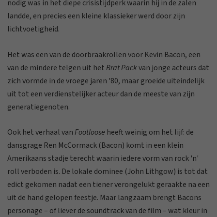
nodig was in het diepe crisistijdperk waarin hij in de zalen
landde, en precies een kleine klassieker werd door zijn
lichtvoetigheid.
Het was een van de doorbraakrollen voor Kevin Bacon, een
van de mindere telgen uit het
Brat Pack
van jonge acteurs dat
zich vormde in de vroege jaren '80, maar groeide uiteindelijk
uit tot een verdienstelijker acteur dan de meeste van zijn
generatiegenoten.
Ook het verhaal van
Footloose
heeft weinig om het lijf: de
dansgrage Ren McCormack (Bacon) komt in een klein
Amerikaans stadje terecht waarin iedere vorm van rock 'n'
roll verboden is. De lokale dominee (John Lithgow) is tot dat
edict gekomen nadat een tiener verongelukt geraakte na een
uit de hand gelopen feestje. Maar langzaam brengt Bacons
personage – of liever de soundtrack van de film – wat kleur in