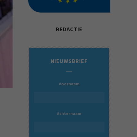
REDACTIE
NIEUWSBRIEF
Voornaam
Achternaam