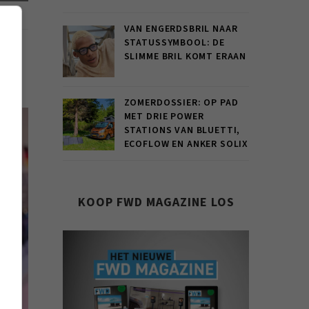
VAN ENGERDSBRIL NAAR
STATUSSYMBOOL: DE
SLIMME BRIL KOMT ERAAN
ZOMERDOSSIER: OP PAD
MET DRIE POWER
STATIONS VAN BLUETTI,
ECOFLOW EN ANKER SOLIX
KOOP FWD MAGAZINE LOS