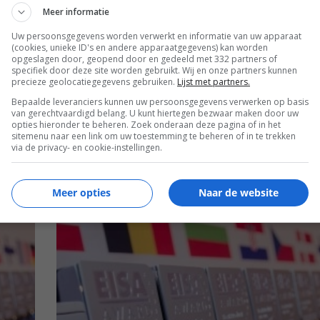
Meer informatie
Uw persoonsgegevens worden verwerkt en informatie van uw apparaat
(cookies, unieke ID's en andere apparaatgegevens) kan worden
opgeslagen door, geopend door en gedeeld met 332 partners of
specifiek door deze site worden gebruikt. Wij en onze partners kunnen
precieze geolocatiegegevens gebruiken.
Lijst met partners.
Bepaalde leveranciers kunnen uw persoonsgegevens verwerken op basis
van gerechtvaardigd belang. U kunt hiertegen bezwaar maken door uw
opties hieronder te beheren. Zoek onderaan deze pagina of in het
EISA HT AUDIO AWARDS 2022-2023
sitemenu naar een link om uw toestemming te beheren of in te trekken
via de privacy- en cookie-instellingen.
Lees
meer
Meer opties
Naar de website