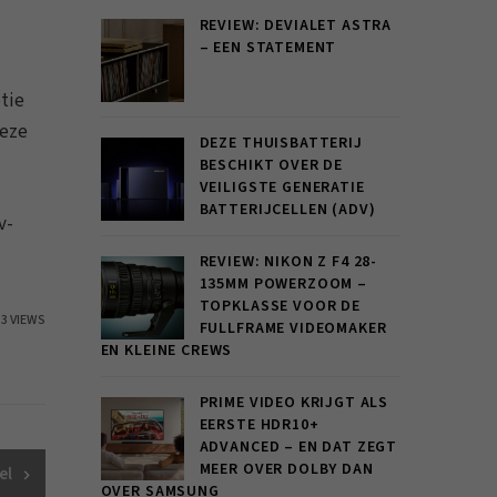
REVIEW: DEVIALET ASTRA
– EEN STATEMENT
ptie
deze
DEZE THUISBATTERIJ
BESCHIKT OVER DE
VEILIGSTE GENERATIE
BATTERIJCELLEN (ADV)
v-
REVIEW: NIKON Z F4 28-
135MM POWERZOOM –
TOPKLASSE VOOR DE
33 VIEWS
FULLFRAME VIDEOMAKER
EN KLEINE CREWS
PRIME VIDEO KRIJGT ALS
EERSTE HDR10+
ADVANCED – EN DAT ZEGT
MEER OVER DOLBY DAN
el
OVER SAMSUNG