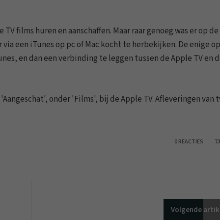
le TV films huren en aanschaffen. Maar raar genoeg was er op de
r via een iTunes op pc of Mac kocht te herbekijken. De enige o
nes, en dan een verbinding te leggen tussen de Apple TV en 
 'Aangeschat', onder 'Films', bij de Apple TV. Afleveringen van t
0 REACTIES
7
Volgende
artik