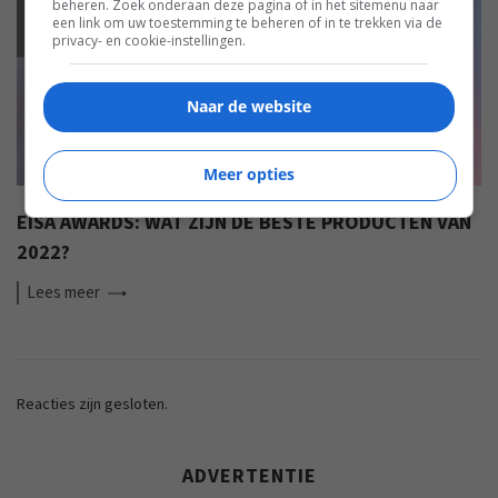
EISA
beheren. Zoek onderaan deze pagina of in het sitemenu naar
een link om uw toestemming te beheren of in te trekken via de
privacy- en cookie-instellingen.
Naar de website
Meer opties
EISA AWARDS: WAT ZIJN DE BESTE PRODUCTEN VAN
2022?
Lees
meer
Reacties zijn gesloten.
ADVERTENTIE