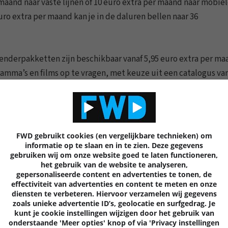
maand naar vaste lijnen of 10 euro extra per maand naar mobie
ro extra per maand kan je in de daluren bellen naar 36
enderpakketten zijn beschikbaar vanaf 5,95 euro extra per ma
amma’s en films op te vragen, met keuze uit een catalogus va
0 REACTIES
9
FWD gebruikt cookies (en vergelijkbare technieken) om
informatie op te slaan en in te zien. Deze gegevens
gebruiken wij om onze website goed te laten functioneren,
het gebruik van de website te analyseren,
gepersonaliseerde content en advertenties te tonen, de
effectiviteit van advertenties en content te meten en onze
Volgende
artik
diensten te verbeteren. Hiervoor verzamelen wij gegevens
zoals unieke advertentie ID’s, geolocatie en surfgedrag. Je
kunt je cookie instellingen wijzigen door het gebruik van
onderstaande 'Meer opties' knop of via 'Privacy instellingen