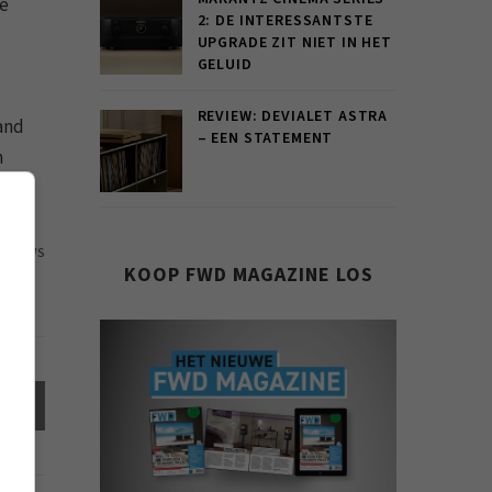
le
2: DE INTERESSANTSTE
UPGRADE ZIT NIET IN HET
GELUID
REVIEW: DEVIALET ASTRA
and
– EEN STATEMENT
n
74 VIEWS
KOOP FWD MAGAZINE LOS
el