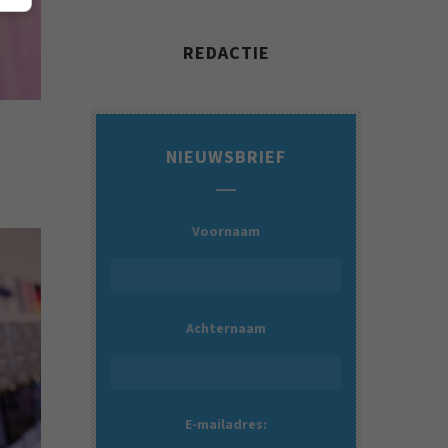
REDACTIE
NIEUWSBRIEF
Voornaam
Achternaam
E-mailadres: