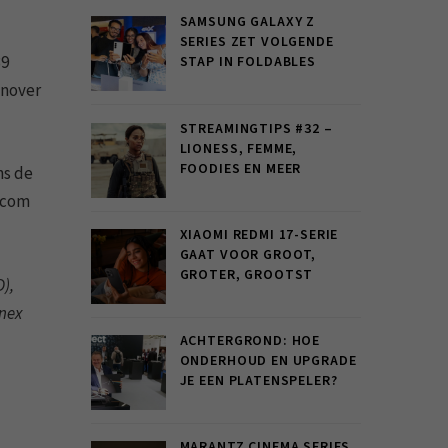
SAMSUNG GALAXY Z
SERIES ZET VOLGENDE
39
STAP IN FOLDABLES
enover
STREAMINGTIPS #32 –
LIONESS, FEMME,
FOODIES EN MEER
ns de
gacom
XIAOMI REDMI 17-SERIE
GAAT VOOR GROOT,
GROTER, GROOTST
),
snex
ACHTERGROND: HOE
ONDERHOUD EN UPGRADE
JE EEN PLATENSPELER?
MARANTZ CINEMA SERIES