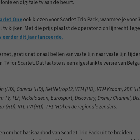
fonie en digitale tv aan de beurt.
arlet One
ook kiezen voor Scarlet Trio Pack, waarmee je voor 
 tv kijken. Met die prijs plaatst de operator zich lijnrecht teg
eerder dit jaar lanceerde.
t, gratis nationaal bellen van vaste lijn naar vaste lijn tijde
 TV for Scarlet. Dat laatste is een afgeslankte versie van Bel
n (HD), Canvas (HD), KetNet/op12, VTM (HD), VTM Kzoom, 2BE (HD
 Jim TV, TLF, Nickelodeon, Eurosport, Discovery, Disney Channel, Di
x (HD); RTL TVI (HD), TF1 (HD) en de regionale zenders.
n om het basisaanbod van Scarlet Trio Pack uit te breiden.