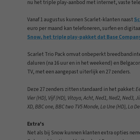
nu het triple play-aanbod met internet, vaste tele
Vanaf 1 augustus kunnen Scarlet-klanten naast
Sc
euro per maand kan telefoneren, surfen en digitaal
Snow, het triple play-pakket dat Base Company 
Scarlet Trio Pack omvat onbeperkt breedbandinterne
daluren (na 16 uur en in het weekend) en Belgacom
TV, met een aangepast uiterlijk en 27 zenders.
Deze 27 zenders zitten standaard in het pakket:
Eé
Vier (HD), Vijf (HD), Vitaya, Acht, Ned1, Ned2, Ned3,
XD, BBC one, BBC two TV5 Monde, La Une (HD), La Deu
Extra's
Net als bij Snow kunnen klanten extra opties neme