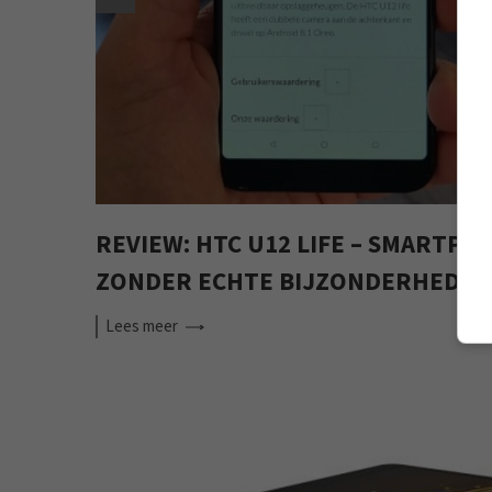
REVIEW: HTC U12 LIFE – SMARTPH
ZONDER ECHTE BIJZONDERHEDEN
Lees
meer