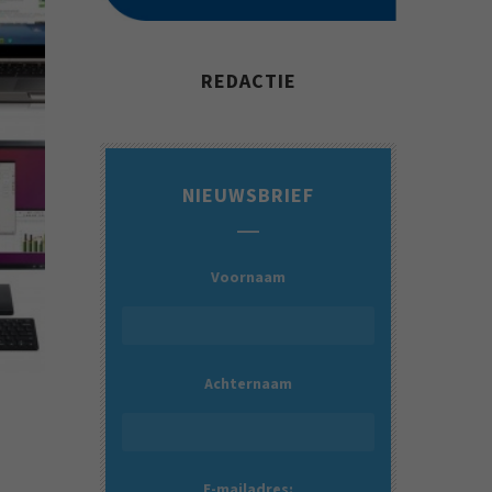
REDACTIE
NIEUWSBRIEF
Voornaam
Achternaam
E-mailadres: