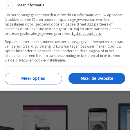
Meer informatie
Uw persoonsgegevens worden verwerkt en informatie van uw apparaat
(cookies, unieke ID's en andere apparaatgegevens) kan worden
opgeslagen door, geopend door en gedeeld met 332 partners of
specifiek door deze site worden gebruikt. Wij en onze partners kunnen
precieze geolocatiegegevens gebruiken.
Lijst met partners.
Bepaalde leveranciers kunnen uw persoonsgegevens verwerken op basis
van gerechtvaardigd belang. U kunt hiertegen bezwaar maken door uw
opties hieronder te beheren. Zoek onderaan deze pagina of in het
sitemenu naar een link om uw toestemming te beheren of in te trekken
via de privacy- en cookie-instellingen.
ONE
SMARTPHONE ACCESSOIRES VOOR
TIJDENS JE REIS
Meer opties
Naar de website
Lees
meer