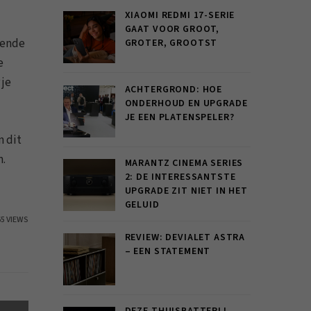
XIAOMI REDMI 17-SERIE
GAAT VOOR GROOT,
lende
GROTER, GROOTST
e
 je
ACHTERGROND: HOE
ONDERHOUD EN UPGRADE
JE EEN PLATENSPELER?
n dit
n.
MARANTZ CINEMA SERIES
2: DE INTERESSANTSTE
UPGRADE ZIT NIET IN HET
GELUID
65 VIEWS
REVIEW: DEVIALET ASTRA
– EEN STATEMENT