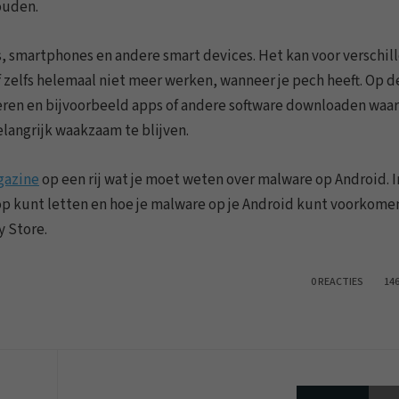
ouden.
, smartphones en andere smart devices. Het kan voor verschil
 zelfs helemaal niet meer werken, wanneer je pech heeft. Op d
eren en bijvoorbeeld apps of andere software downloaden waar
elangrijk waakzaam te blijven.
gazine
op een rij wat je moet weten over malware op Android. I
op kunt letten en hoe je malware op je Android kunt voorkome
y Store.
0 REACTIES
14