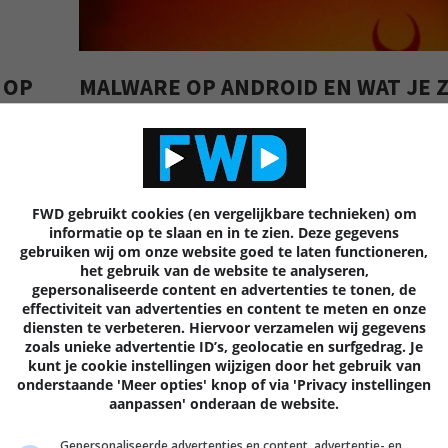
 OP
MALWARE OP ANDROID EN WAT JE 
KUNT DOEN OM HET TE VOORKOM
Lees
meer
FWD gebruikt cookies (en vergelijkbare technieken) om
informatie op te slaan en in te zien. Deze gegevens
gebruiken wij om onze website goed te laten functioneren,
het gebruik van de website te analyseren,
gepersonaliseerde content en advertenties te tonen, de
effectiviteit van advertenties en content te meten en onze
diensten te verbeteren. Hiervoor verzamelen wij gegevens
zoals unieke advertentie ID’s, geolocatie en surfgedrag. Je
kunt je cookie instellingen wijzigen door het gebruik van
onderstaande 'Meer opties' knop of via 'Privacy instellingen
aanpassen' onderaan de website.
Gepersonaliseerde advertenties en content, advertentie- en