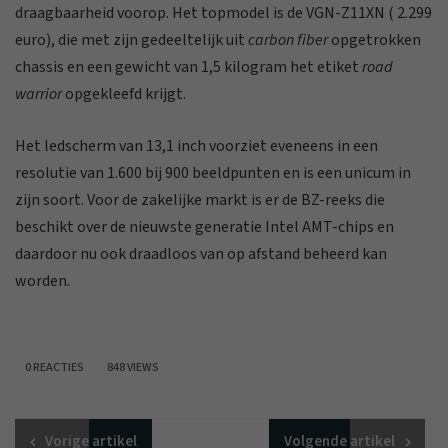
draagbaarheid voorop. Het topmodel is de VGN-Z11XN ( 2.299
euro), die met zijn gedeeltelijk uit
carbon fiber
opgetrokken
chassis en een gewicht van 1,5 kilogram het etiket
road
warrior
opgekleefd krijgt.
Het ledscherm van 13,1 inch voorziet eveneens in een
resolutie van 1.600 bij 900 beeldpunten en is een unicum in
zijn soort. Voor de zakelijke markt is er de BZ-reeks die
beschikt over de nieuwste generatie Intel AMT-chips en
daardoor nu ook draadloos van op afstand beheerd kan
worden.
0 REACTIES
848 VIEWS
Vorige
artikel
Volgende
artikel