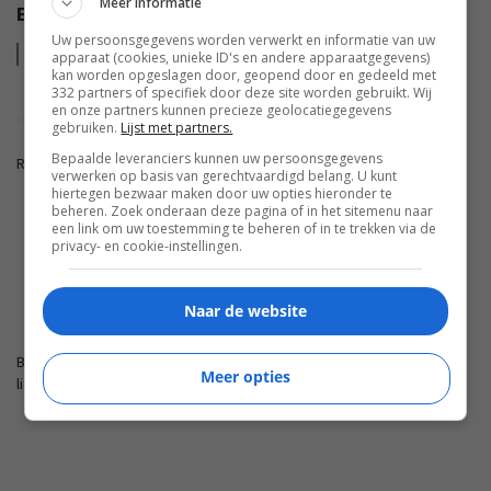
Meer informatie
EISA MOBILE AWARDS 2022-2023
Uw persoonsgegevens worden verwerkt en informatie van uw
Lees
meer
apparaat (cookies, unieke ID's en andere apparaatgegevens)
kan worden opgeslagen door, geopend door en gedeeld met
332 partners of specifiek door deze site worden gebruikt. Wij
en onze partners kunnen precieze geolocatiegegevens
gebruiken.
Lijst met partners.
Bepaalde leveranciers kunnen uw persoonsgegevens
Reacties zijn gesloten.
verwerken op basis van gerechtvaardigd belang. U kunt
hiertegen bezwaar maken door uw opties hieronder te
beheren. Zoek onderaan deze pagina of in het sitemenu naar
een link om uw toestemming te beheren of in te trekken via de
ADVERTENTIE
privacy- en cookie-instellingen.
FWD.NL
Naar de website
Blijf op de hoogte met de nieuwste artikelen van ons
Meer opties
lifestyleplatform en bezoek FWD.nl.