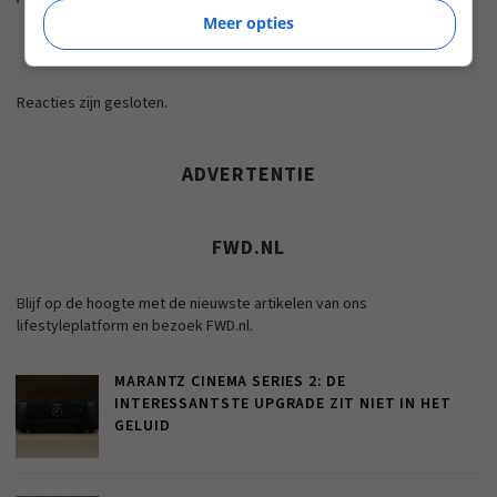
Meer opties
Reacties zijn gesloten.
ADVERTENTIE
FWD.NL
Blijf op de hoogte met de nieuwste artikelen van ons
lifestyleplatform en bezoek FWD.nl.
MARANTZ CINEMA SERIES 2: DE
INTERESSANTSTE UPGRADE ZIT NIET IN HET
GELUID