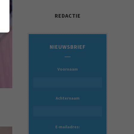
REDACTIE
NIEUWSBRIEF
Voornaam
Achternaam
E-mailadres: