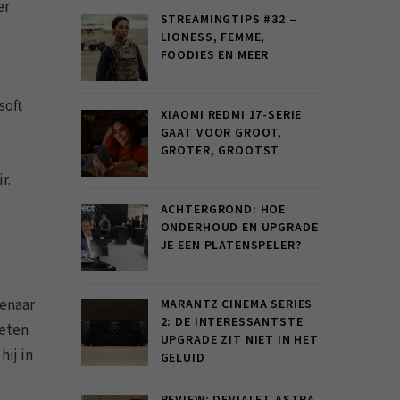
er
STREAMINGTIPS #32 –
LIONESS, FEMME,
FOODIES EN MEER
soft
XIAOMI REDMI 17-SERIE
GAAT VOOR GROOT,
GROTER, GROOTST
r.
ACHTERGROND: HOE
ONDERHOUD EN UPGRADE
JE EEN PLATENSPELER?
genaar
MARANTZ CINEMA SERIES
2: DE INTERESSANTSTE
weten
UPGRADE ZIT NIET IN HET
hij in
GELUID