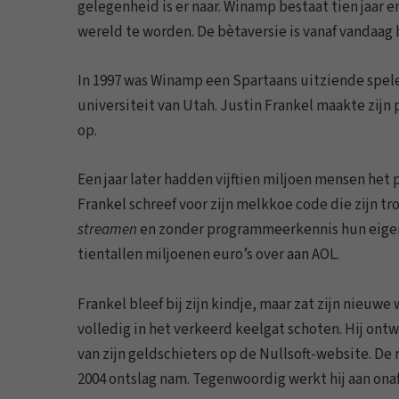
gelegenheid is er naar. Winamp bestaat tien jaar
wereld te worden. De bètaversie is vanaf vandaag 
In 1997 was Winamp een Spartaans uitziende speler
universiteit van Utah. Justin Frankel maakte zijn
op.
Een jaar later hadden vijftien miljoen mensen h
Frankel schreef voor zijn melkkoe code die zijn t
streamen
en zonder programmeerkennis hun eigen sk
tientallen miljoenen euro’s over aan AOL.
Frankel bleef bij zijn kindje, maar zat zijn nieu
volledig in het verkeerd keelgat schoten. Hij on
van zijn geldschieters op de Nullsoft-website. De 
2004 ontslag nam. Tegenwoordig werkt hij aan ona