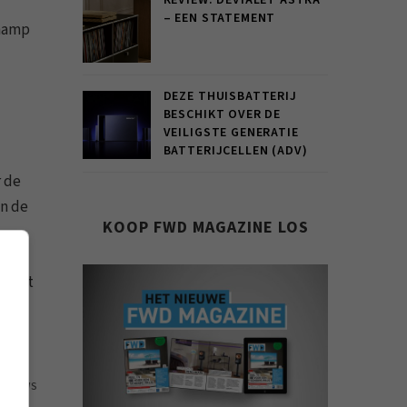
REVIEW: DEVIALET ASTRA
– EEN STATEMENT
inamp
DEZE THUISBATTERIJ
BESCHIKT OVER DE
VEILIGSTE GENERATIE
BATTERIJCELLEN (ADV)
r de
an de
KOOP FWD MAGAZINE LOS
beert
 en
06 VIEWS