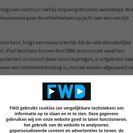
mlogo een instituut met 62 miljoen gebruikers wereldwijd. W
bileumversie gaan de ontwikkelaars op jacht naar een van zijn
ie kent, krijgt een nieuw uiterlijk dat de vele afzonderlijke
kt. iPod-bezitters kunnen hun DRM-loze muziek vanaf hun
pulariteit zo vooruit deed vooruitspringen, is uitgebreid naa
al waar een internetverbinding is, muziek worden afgespeeld v
m.
n, gemakzuchtige muziekliefhebbers en organisatiefreaks pro
j iTunes. Wij bieden de 5.5 bètaversie alvast als
download
aan
FWD gebruikt cookies (en vergelijkbare technieken) om
en aan deze flamboyante mediaspeler.
informatie op te slaan en in te zien. Deze gegevens
gebruiken wij om onze website goed te laten functioneren,
het gebruik van de website te analyseren,
0 REACTIES
9
gepersonaliseerde content en advertenties te tonen, de