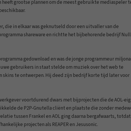
 en heeft grootse plannen om de meest gebruikte mediaspeler t
beschikbaar.
, die in elkaar was geknutseld door een uitvaller van de
 programma shareware en richtte het bijbehorende bedrijf Null
et programma gedownload en was de jonge programmeur miljonai
rouwe gebruikers in staat stelde om muziek over het web te
ins te ontwerpen. Hij deed zijn bedrijf korte tijd later voor
we werkgever voortdurend dwars met bijprojecten die de AOL-ei
twikkelde de P2P-Gnutella cliënt en plaatste die zonder mede
relatie tussen Frankel en AOL ging daarna bergafwaarts, totdat 
fhankelijke projecten als REAPER en Jesusonic.