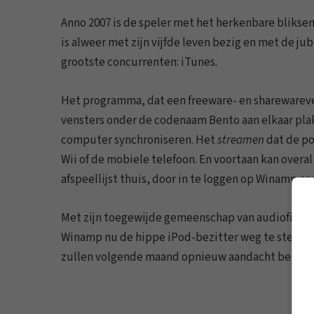
Anno 2007 is de speler met het herkenbare blikse
is alweer met zijn vijfde leven bezig en met de ju
grootste concurrenten: iTunes.
Het programma, dat een freeware- en sharewarevers
vensters onder de codenaam Bento aan elkaar pla
computer synchroniseren. Het
streamen
dat de po
Wii of de mobiele telefoon. En voortaan kan over
afspeellijst thuis, door in te loggen op Winamp.co
Met zijn toegewijde gemeenschap van audiofiele
Winamp nu de hippe iPod-bezitter weg te stelen bi
zullen volgende maand opnieuw aandacht bested