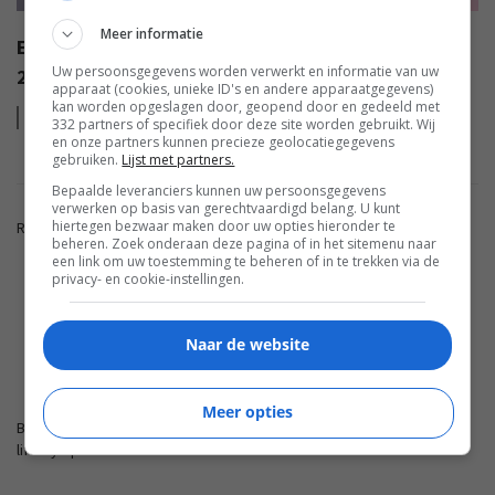
Meer informatie
EISA AWARDS: WAT ZIJN DE BESTE PRODUCTEN VAN
Uw persoonsgegevens worden verwerkt en informatie van uw
2022?
apparaat (cookies, unieke ID's en andere apparaatgegevens)
kan worden opgeslagen door, geopend door en gedeeld met
Lees
meer
332 partners of specifiek door deze site worden gebruikt. Wij
en onze partners kunnen precieze geolocatiegegevens
gebruiken.
Lijst met partners.
Bepaalde leveranciers kunnen uw persoonsgegevens
verwerken op basis van gerechtvaardigd belang. U kunt
hiertegen bezwaar maken door uw opties hieronder te
Reacties zijn gesloten.
beheren. Zoek onderaan deze pagina of in het sitemenu naar
een link om uw toestemming te beheren of in te trekken via de
privacy- en cookie-instellingen.
ADVERTENTIE
Naar de website
FWD.NL
Meer opties
Blijf op de hoogte met de nieuwste artikelen van ons
lifestyleplatform en bezoek FWD.nl.