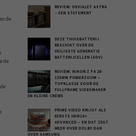
REVIEW: DEVIALET ASTRA
– EEN STATEMENT
an de
DEZE THUISBATTERIJ
BESCHIKT OVER DE
VEILIGSTE GENERATIE
u
BATTERIJCELLEN (ADV)
ia de
REVIEW: NIKON Z F4 28-
135MM POWERZOOM –
TOPKLASSE VOOR DE
 de
FULLFRAME VIDEOMAKER
EN KLEINE CREWS
PRIME VIDEO KRIJGT ALS
e
EERSTE HDR10+
ADVANCED – EN DAT ZEGT
MEER OVER DOLBY DAN
OVER SAMSUNG