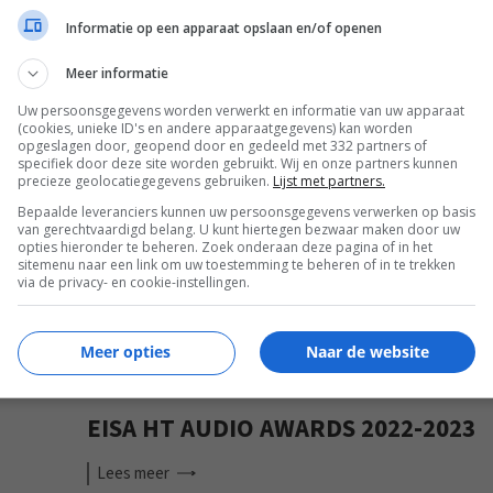
Informatie op een apparaat opslaan en/of openen
Meer informatie
Uw persoonsgegevens worden verwerkt en informatie van uw apparaat
(cookies, unieke ID's en andere apparaatgegevens) kan worden
EISA
opgeslagen door, geopend door en gedeeld met 332 partners of
specifiek door deze site worden gebruikt. Wij en onze partners kunnen
precieze geolocatiegegevens gebruiken.
Lijst met partners.
Bepaalde leveranciers kunnen uw persoonsgegevens verwerken op basis
van gerechtvaardigd belang. U kunt hiertegen bezwaar maken door uw
opties hieronder te beheren. Zoek onderaan deze pagina of in het
sitemenu naar een link om uw toestemming te beheren of in te trekken
via de privacy- en cookie-instellingen.
Meer opties
Naar de website
EISA HT AUDIO AWARDS 2022-2023
Lees
meer