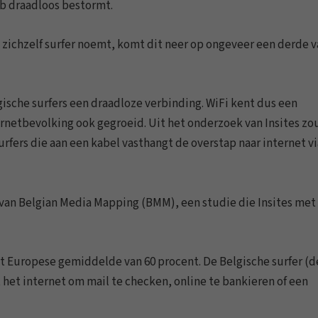
eb draadloos bestormt.
 zichzelf surfer noemt, komt dit neer op ongeveer een derde v
lgische surfers een draadloze verbinding. WiFi kent dus een
nternetbevolking ook gegroeid. Uit het onderzoek van Insites zo
urfers die aan een kabel vasthangt de overstap naar internet v
e van Belgian Media Mapping (BMM), een studie die Insites met
het Europese gemiddelde van 60 procent. De Belgische surfer (d
et het internet om mail te checken, online te bankieren of een