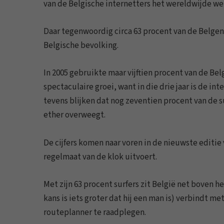
van de Belgische internetters het wereldwijde w
Daar tegenwoordig circa 63 procent van de Belgen
Belgische bevolking.
In 2005 gebruikte maar vijftien procent van de Be
spectaculaire groei, want in die drie jaar is de i
tevens blijken dat nog zeventien procent van de s
ether overweegt.
De cijfers komen naar voren in de nieuwste editi
regelmaat van de klok uitvoert.
Met zijn 63 procent surfers zit België net boven 
kans is iets groter dat hij een man is) verbindt m
routeplanner te raadplegen.