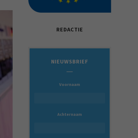
REDACTIE
NIEUWSBRIEF
Voornaam
Achternaam