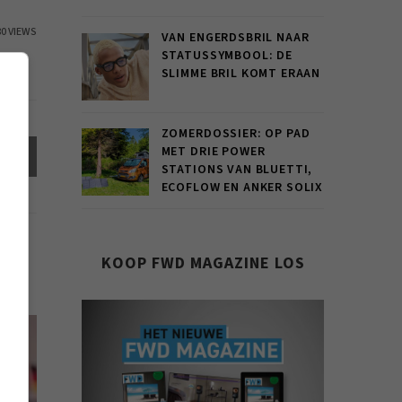
80 VIEWS
VAN ENGERDSBRIL NAAR
STATUSSYMBOOL: DE
SLIMME BRIL KOMT ERAAN
ZOMERDOSSIER: OP PAD
MET DRIE POWER
el
STATIONS VAN BLUETTI,
ECOFLOW EN ANKER SOLIX
KOOP FWD MAGAZINE LOS