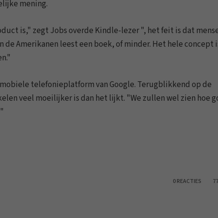
elijke mening.
duct is," zegt Jobs overde Kindle-lezer ", het feit is dat mens
n de Amerikanen leest een boek, of minder. Het hele concept i
n."
 mobiele telefonieplatform van Google. Terugblikkend op de
len veel moeilijker is dan het lijkt. "We zullen wel zien hoe 
 "
0 REACTIES
7