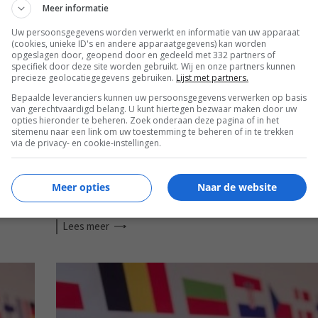
EISA
Meer informatie
Uw persoonsgegevens worden verwerkt en informatie van uw apparaat
(cookies, unieke ID's en andere apparaatgegevens) kan worden
opgeslagen door, geopend door en gedeeld met 332 partners of
specifiek door deze site worden gebruikt. Wij en onze partners kunnen
precieze geolocatiegegevens gebruiken.
Lijst met partners.
Bepaalde leveranciers kunnen uw persoonsgegevens verwerken op basis
van gerechtvaardigd belang. U kunt hiertegen bezwaar maken door uw
opties hieronder te beheren. Zoek onderaan deze pagina of in het
sitemenu naar een link om uw toestemming te beheren of in te trekken
via de privacy- en cookie-instellingen.
Meer opties
Naar de website
EISA HT AUDIO AWARDS 2022-2023
Lees
meer