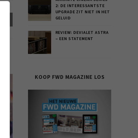
2: DE INTERESSANTSTE
UPGRADE ZIT NIET IN HET
GELUID
el
REVIEW: DEVIALET ASTRA
– EEN STATEMENT
KOOP FWD MAGAZINE LOS