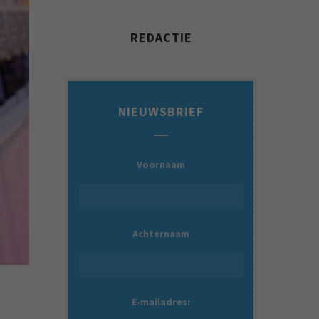
REDACTIE
NIEUWSBRIEF
Voornaam
Achternaam
E-mailadres: