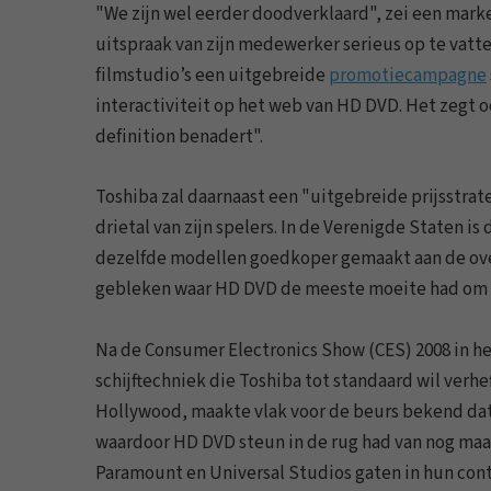
"We zijn wel eerder doodverklaard", zei een marke
uitspraak van zijn medewerker serieus op te vatt
filmstudio’s een uitgebreide
promotiecampagne
interactiviteit op het web van HD DVD. Het zegt 
definition benadert".
Toshiba zal daarnaast een "uitgebreide prijsstrat
drietal van zijn spelers. In de Verenigde Staten 
dezelfde modellen goedkoper gemaakt aan de over
gebleken waar HD DVD de meeste moeite had om ov
Na de Consumer Electronics Show (CES) 2008 in he
schijftechniek die Toshiba tot standaard wil verhef
Hollywood, maakte vlak voor de beurs bekend dat h
waardoor HD DVD steun in de rug had van nog maa
Paramount en Universal Studios gaten in hun cont