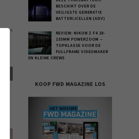
DEZE THUISBATTERIJ
BESCHIKT OVER DE
VEILIGSTE GENERATIE
BATTERIJCELLEN (ADV)
11 VIEWS
REVIEW: NIKON Z F4 28-
135MM POWERZOOM –
TOPKLASSE VOOR DE
FULLFRAME VIDEOMAKER
EN KLEINE CREWS
el
KOOP FWD MAGAZINE LOS