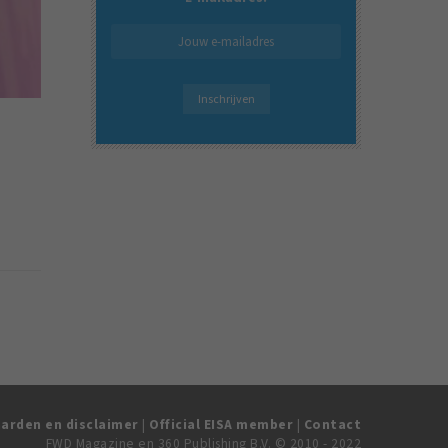
arden en disclaimer
|
Official EISA member
|
Contact
FWD Magazine en 360 Publishing B.V. © 2010 - 2022