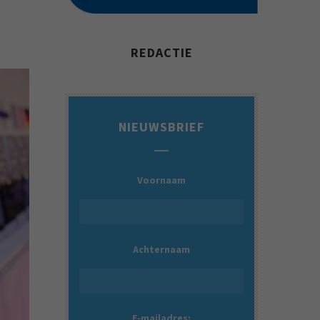
REDACTIE
NIEUWSBRIEF
Voornaam
Achternaam
E-mailadres: