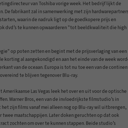
tingdirecteur van Toshiba vorige week. Het bedrijf lijkt de
en. De fabrikant zal in samenwerking met zijn hardwarepartner
starten, waarin de nadruk ligt op de goedkopere prijs en
ook dvd’s te kunnen opwaarderen "tot beeldkwaliteit die high
egie" op poten zetten en begint met de prijsverlaging van een
is de korting al aangekondigd en aan het einde van de week wor
kant van de oceaan. Europa is tot nu toe een van de contine
ereind te blijven tegenover Blu-ray.
t Amerikaanse Las Vegas leek het over en uit voor de optische
fen. Warner Bros, een van de invloedrijkste filmstudio’s in
et zijn films vanaf mei alleen nog op Blu-ray wil uitbrengen,
r twee maatschappijen. Later doken geruchten op dat ook
ract zochten om over te kunnen stappen. Beide studio’s