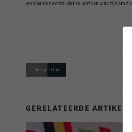
verklaarden echter dat ze niet van plan zijn om zic
Vorige
artikel
GERELATEERDE ARTIKEL