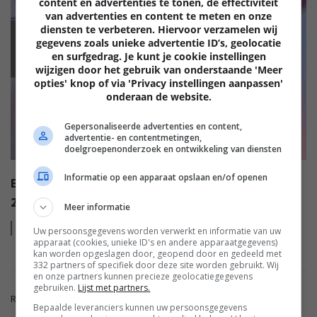
content en advertenties te tonen, de effectiviteit
van advertenties en content te meten en onze
diensten te verbeteren. Hiervoor verzamelen wij
gegevens zoals unieke advertentie ID’s, geolocatie
EISA
en surfgedrag. Je kunt je cookie instellingen
wijzigen door het gebruik van onderstaande 'Meer
opties' knop of via 'Privacy instellingen aanpassen'
onderaan de website.
Gepersonaliseerde advertenties en content,
advertentie- en contentmetingen,
doelgroepenonderzoek en ontwikkeling van diensten
Informatie op een apparaat opslaan en/of openen
EISA AWARDS: WAT ZIJN DE BESTE PRODUCTEN VAN
2022?
Meer informatie
Lees
meer
Uw persoonsgegevens worden verwerkt en informatie van uw
apparaat (cookies, unieke ID's en andere apparaatgegevens)
kan worden opgeslagen door, geopend door en gedeeld met
332 partners of specifiek door deze site worden gebruikt. Wij
en onze partners kunnen precieze geolocatiegegevens
gebruiken.
Lijst met partners.
Reacties zijn gesloten.
Bepaalde leveranciers kunnen uw persoonsgegevens