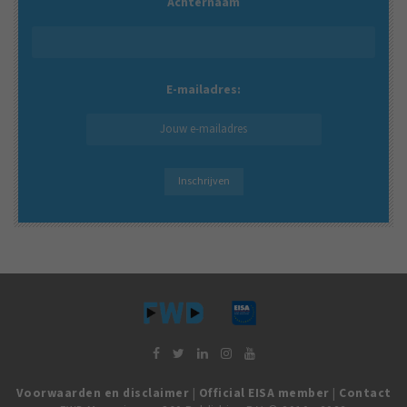
Achternaam
E-mailadres:
Voorwaarden en disclaimer
|
Official EISA member
|
Contact