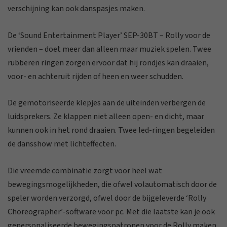
verschijning kan ook danspasjes maken.
De ‘Sound Entertainment Player’ SEP-30BT – Rolly voor de
vrienden – doet meer dan alleen maar muziek spelen. Twee
rubberen ringen zorgen ervoor dat hij rondjes kan draaien,
voor- en achteruit rijden of heen en weer schudden.
De gemotoriseerde klepjes aan de uiteinden verbergen de
luidsprekers. Ze klappen niet alleen open- en dicht, maar
kunnen ook in het rond draaien. Twee led-ringen begeleiden
de dansshow met lichteffecten.
Die vreemde combinatie zorgt voor heel wat
bewegingsmogelijkheden, die ofwel volautomatisch door de
speler worden verzorgd, ofwel door de bijgeleverde ‘Rolly
Choreographer’-software voor pc. Met die laatste kan je ook
gepersonaliseerde bewegingspatronen voor de Rolly maken,