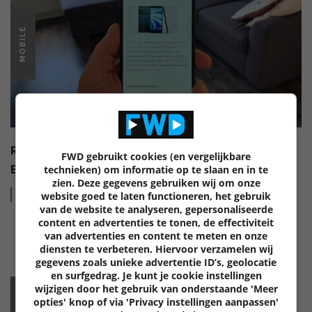
MOBILE
REVIEW: HTC U12 LIFE – SMARTPHONE ZONDER
FWD gebruikt cookies (en vergelijkbare
ECHTE BIJZONDERHEDEN
technieken) om informatie op te slaan en in te
zien. Deze gegevens gebruiken wij om onze
Lees
meer
website goed te laten functioneren, het gebruik
van de website te analyseren, gepersonaliseerde
content en advertenties te tonen, de effectiviteit
van advertenties en content te meten en onze
diensten te verbeteren. Hiervoor verzamelen wij
gegevens zoals unieke advertentie ID’s, geolocatie
en surfgedrag. Je kunt je cookie instellingen
wijzigen door het gebruik van onderstaande 'Meer
opties' knop of via 'Privacy instellingen aanpassen'