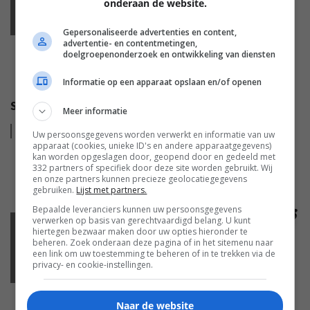
MOBILE
onderaan de website.
Gepersonaliseerde advertenties en content,
advertentie- en contentmetingen,
doelgroepenonderzoek en ontwikkeling van diensten
Informatie op een apparaat opslaan en/of openen
SMARTPHONE ACCESSOIRES VOOR TIJDENS JE REIS
Meer informatie
Lees
meer
Uw persoonsgegevens worden verwerkt en informatie van uw
apparaat (cookies, unieke ID's en andere apparaatgegevens)
kan worden opgeslagen door, geopend door en gedeeld met
332 partners of specifiek door deze site worden gebruikt. Wij
en onze partners kunnen precieze geolocatiegegevens
gebruiken.
Lijst met partners.
Bepaalde leveranciers kunnen uw persoonsgegevens
verwerken op basis van gerechtvaardigd belang. U kunt
hiertegen bezwaar maken door uw opties hieronder te
MOBILE
beheren. Zoek onderaan deze pagina of in het sitemenu naar
een link om uw toestemming te beheren of in te trekken via de
privacy- en cookie-instellingen.
Naar de website