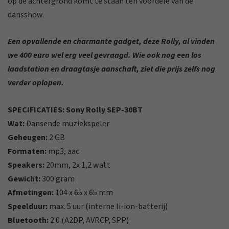
op de achtergrond komt te staan ten voordele van de
dansshow.
Een opvallende en charmante gadget, deze Rolly, al vinden
we 400 euro wel erg veel gevraagd. Wie ook nog een los
laadstation en draagtasje aanschaft, ziet die prijs zelfs nog
verder oplopen.
SPECIFICATIES: Sony Rolly SEP-30BT
Wat:
Dansende muziekspeler
Geheugen:
2 GB
Formaten:
mp3, aac
Speakers:
20mm, 2x 1,2 watt
Gewicht:
300 gram
Afmetingen:
104 x 65 x 65 mm
Speelduur:
max. 5 uur (interne li-ion-batterij)
Bluetooth:
2.0 (A2DP, AVRCP, SPP)