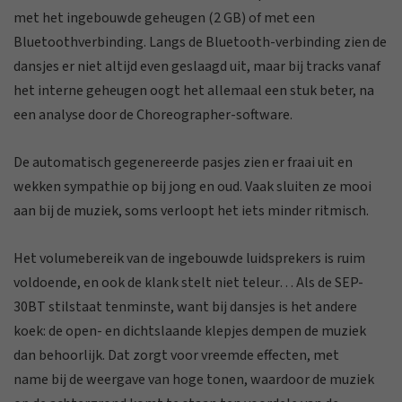
met het ingebouwde geheugen (2 GB) of met een
Bluetoothverbinding. Langs de Bluetooth-verbinding zien de
dansjes er niet altijd even geslaagd uit, maar bij tracks vanaf
het interne geheugen oogt het allemaal een stuk beter, na
een analyse door de Choreographer-software.
De automatisch gegenereerde pasjes zien er fraai uit en
wekken sympathie op bij jong en oud. Vaak sluiten ze mooi
aan bij de muziek, soms verloopt het iets minder ritmisch.
Het volumebereik van de ingebouwde luidsprekers is ruim
voldoende, en ook de klank stelt niet teleur… Als de SEP-
30BT stilstaat tenminste, want bij dansjes is het andere
koek: de open- en dichtslaande klepjes dempen de muziek
dan behoorlijk. Dat zorgt voor vreemde effecten, met
name bij de weergave van hoge tonen, waardoor de muziek