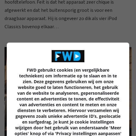
hoofdtelefoon. Feit is dat het apparaat zeer chique is
afgewerkt en dat het buitensporig groot is voor een
draagbaar apparaat. Hij is ongeveer zo dik als vier iPod
Classics bovenop elkaar…
FWD gebruikt cookies (en vergelijkbare
technieken) om informatie op te slaan en in te
zien. Deze gegevens gebruiken wij om onze
website goed te laten functioneren, het gebruik
van de website te analyseren, gepersonaliseerde
content en advertenties te tonen, de effectiviteit
van advertenties en content te meten en onze
diensten te verbeteren. Hiervoor verzamelen wij
gegevens zoals unieke advertentie ID’s, geolocatie
en surfgedrag. Je kunt je cookie instellingen
wijzigen door het gebruik van onderstaande 'Meer
opties' knop of via 'Privacy instellingen aanpassen'