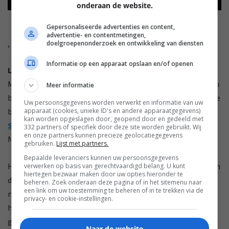
onderaan de website.
Gepersonaliseerde advertenties en content,
advertentie- en contentmetingen,
,
doelgroepenonderzoek en ontwikkeling van diensten
Informatie op een apparaat opslaan en/of openen
Luidsprekers van Pio Sound
Met Colorfly en Opalum hebben we al nieuwe merken gezien
Meer informatie
bij Viertron, maar omdat alle goede dingen in drie schijnen te
Uw persoonsgegevens worden verwerkt en informatie van uw
apparaat (cookies, unieke ID's en andere apparaatgegevens)
bestaan hebben ze er nog eentje aan toegevoegd:
Pio
kan worden opgeslagen door, geopend door en gedeeld met
Sound
. Dat is een nieuw elektrostatenluidsprekermerk uit
332 partners of specifiek door deze site worden gebruikt. Wij
en onze partners kunnen precieze geolocatiegegevens
Nederland.
gebruiken.
Lijst met partners.
Bepaalde leveranciers kunnen uw persoonsgegevens
Het ontwerp van deze luidsprekers heeft nogal wat voeten in
verwerken op basis van gerechtvaardigd belang. U kunt
hiertegen bezwaar maken door uw opties hieronder te
de aarde. Zo zijn er maar liefst dertig patenten (!) ingediend
beheren. Zoek onderaan deze pagina of in het sitemenu naar
een link om uw toestemming te beheren of in te trekken via de
naar aanleiding van het ontwerp. Volgens de ontwerper is
privacy- en cookie-instellingen.
het meest bijzondere aspect het afstraalpatroon. Normaal
gezien is dat bij elektrostaten achteraan precies hetzelfde
Naar de website