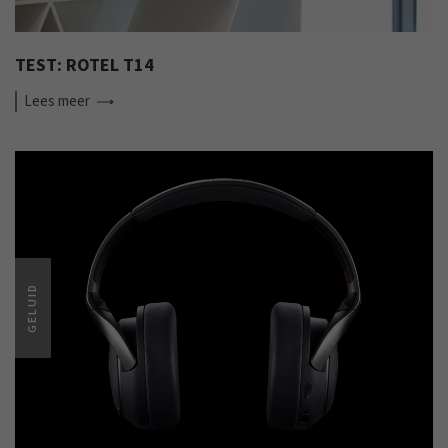
TEST: ROTEL T14
Lees
meer
GELUID