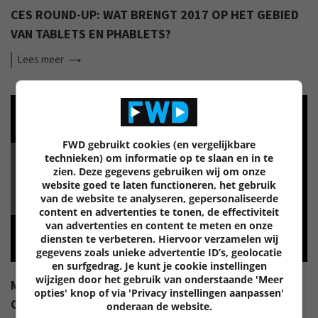
CES ROUND-UP: WAT BRENGT 2017 OP HET GEBIED
VAN TABLETS EN PHABLETS?
Lees
meer
FWD gebruikt cookies (en vergelijkbare
technieken) om informatie op te slaan en in te
MOBILE
zien. Deze gegevens gebruiken wij om onze
website goed te laten functioneren, het gebruik
van de website te analyseren, gepersonaliseerde
content en advertenties te tonen, de effectiviteit
van advertenties en content te meten en onze
diensten te verbeteren. Hiervoor verzamelen wij
gegevens zoals unieke advertentie ID’s, geolocatie
en surfgedrag. Je kunt je cookie instellingen
wijzigen door het gebruik van onderstaande 'Meer
MALWARE OP ANDROID EN WAT JE ZELF KUNT DOEN
opties' knop of via 'Privacy instellingen aanpassen'
OM HET TE VOORKOMEN
onderaan de website.