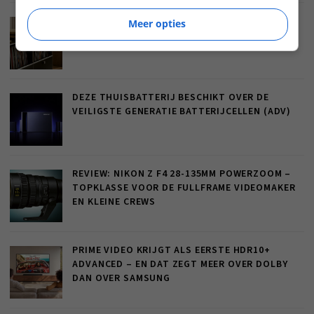
REVIEW: DEVIALET ASTRA – EEN STATEMENT
Meer opties
DEZE THUISBATTERIJ BESCHIKT OVER DE
VEILIGSTE GENERATIE BATTERIJCELLEN (ADV)
REVIEW: NIKON Z F4 28-135MM POWERZOOM –
TOPKLASSE VOOR DE FULLFRAME VIDEOMAKER
EN KLEINE CREWS
PRIME VIDEO KRIJGT ALS EERSTE HDR10+
ADVANCED – EN DAT ZEGT MEER OVER DOLBY
DAN OVER SAMSUNG