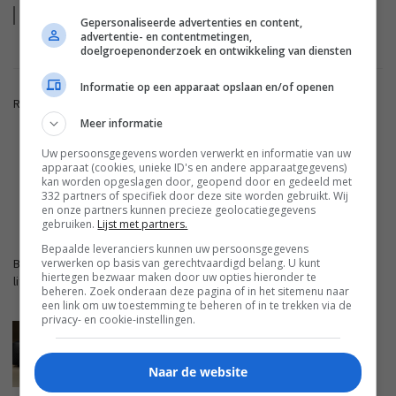
Lees
meer
Gepersonaliseerde advertenties en content,
advertentie- en contentmetingen,
doelgroepenonderzoek en ontwikkeling van diensten
Informatie op een apparaat opslaan en/of openen
Reacties zijn gesloten.
Meer informatie
Uw persoonsgegevens worden verwerkt en informatie van uw
ADVERTENTIE
apparaat (cookies, unieke ID's en andere apparaatgegevens)
kan worden opgeslagen door, geopend door en gedeeld met
332 partners of specifiek door deze site worden gebruikt. Wij
en onze partners kunnen precieze geolocatiegegevens
FWD.NL
gebruiken.
Lijst met partners.
Bepaalde leveranciers kunnen uw persoonsgegevens
verwerken op basis van gerechtvaardigd belang. U kunt
Blijf op de hoogte met de nieuwste artikelen van ons
hiertegen bezwaar maken door uw opties hieronder te
lifestyleplatform en bezoek FWD.nl.
beheren. Zoek onderaan deze pagina of in het sitemenu naar
een link om uw toestemming te beheren of in te trekken via de
privacy- en cookie-instellingen.
MARANTZ CINEMA SERIES 2: DE
INTERESSANTSTE UPGRADE ZIT NIET IN HET
GELUID
Naar de website