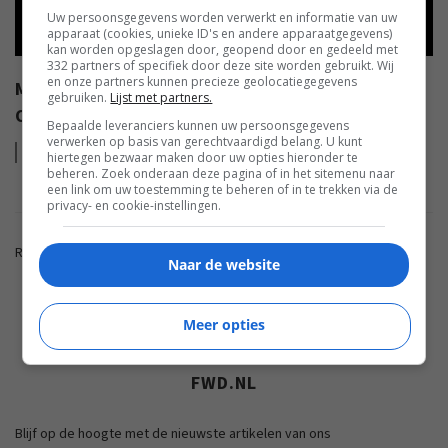
Uw persoonsgegevens worden verwerkt en informatie van uw
apparaat (cookies, unieke ID's en andere apparaatgegevens)
kan worden opgeslagen door, geopend door en gedeeld met
332 partners of specifiek door deze site worden gebruikt. Wij
en onze partners kunnen precieze geolocatiegegevens
MALWARE OP ANDROID EN WAT JE ZELF KUNT DOEN
gebruiken.
Lijst met partners.
OM HET TE VOORKOMEN
Bepaalde leveranciers kunnen uw persoonsgegevens
verwerken op basis van gerechtvaardigd belang. U kunt
Lees
meer
hiertegen bezwaar maken door uw opties hieronder te
beheren. Zoek onderaan deze pagina of in het sitemenu naar
een link om uw toestemming te beheren of in te trekken via de
privacy- en cookie-instellingen.
Reacties zijn gesloten.
Naar de website
ADVERTENTIE
Meer opties
FWD.NL
Blijf op de hoogte met de nieuwste artikelen van ons