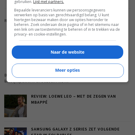
gebruiken.
Lijst met partners.
Bepaalde leveranciers kunnen uw persoonsgegevens
verwerken op basis van gerechtvaardigd belang. U kunt
hiertegen bezwaar maken door uw opties hieronder te
Reacties zijn gesloten.
beheren. Zoek onderaan deze pagina of in het sitemenu naar
een link om uw toestemming te beheren of in te trekken via de
privacy- en cookie-instellingen.
ADVERTENTIE
Naar de website
FWD.NL
Meer opties
Blijf op de hoogte met de nieuwste artikelen van ons
lifestyleplatform en bezoek FWD.nl.
REVIEW: LOEWE LEO – MET DE ZEGEN VAN
MBAPPÉ
SAMSUNG GALAXY Z SERIES ZET VOLGENDE