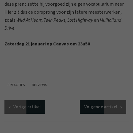
deze prent zette hij voorgoed zijn eigen vocabularium neer.
Hier zit dus de oorsprong voor zijn latere meesterwerken,
zoals
Wild At Heart
,
Twin Peaks
,
Lost Highway
en
Mulholland
Drive
.
Zaterdag 21 januari op Canvas om 23u50
0 REACTIES
810 VIEWS
Vorige
artikel
Volgende
artikel