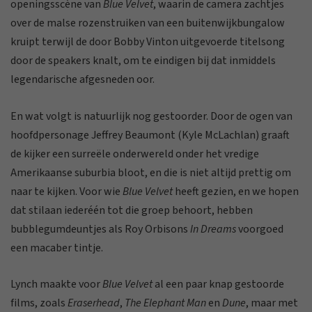
openingsscène van
Blue Velvet
, waarin de camera zachtjes
over de malse rozenstruiken van een buitenwijkbungalow
kruipt terwijl de door Bobby Vinton uitgevoerde titelsong
door de speakers knalt, om te eindigen bij dat inmiddels
legendarische afgesneden oor.
En wat volgt is natuurlijk nog gestoorder. Door de ogen van
hoofdpersonage Jeffrey Beaumont (Kyle McLachlan) graaft
de kijker een surreële onderwereld onder het vredige
Amerikaanse suburbia bloot, en die is niet altijd prettig om
naar te kijken. Voor wie
Blue Velvet
heeft gezien, en we hopen
dat stilaan iederéén tot die groep behoort, hebben
bubblegumdeuntjes als Roy Orbisons
In Dreams
voorgoed
een macaber tintje.
Lynch maakte voor
Blue Velvet
al een paar knap gestoorde
films, zoals
Eraserhead
,
The Elephant Man
en
Dune
, maar met