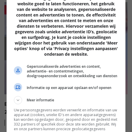
website goed te laten functioneren, het gebruik
van de website te analyseren, gepersonaliseerde
content en advertenties te tonen, de effectiviteit
van advertenties en content te meten en onze
diensten te verbeteren. Hiervoor verzamelen wij
gegevens zoals unieke advertentie ID’s, geolocatie
en surfgedrag. Je kunt je cookie instellingen
wijzigen door het gebruik van onderstaande 'Meer
EISA
opties' knop of via 'Privacy instellingen aanpassen'
onderaan de website.
Gepersonaliseerde advertenties en content,
advertentie- en contentmetingen,
doelgroepenonderzoek en ontwikkeling van diensten
Informatie op een apparaat opslaan en/of openen
Meer informatie
EISA AWARDS: WAT ZIJN DE BESTE PRODUCTEN VAN
Uw persoonsgegevens worden verwerkt en informatie van uw
2022?
apparaat (cookies, unieke ID's en andere apparaatgegevens)
kan worden opgeslagen door, geopend door en gedeeld met
Lees
meer
332 partners of specifiek door deze site worden gebruikt. Wij
en onze partners kunnen precieze geolocatiegegevens