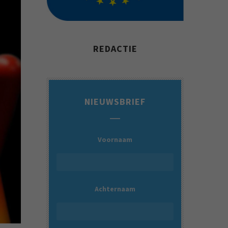
REDACTIE
NIEUWSBRIEF
Voornaam
Achternaam