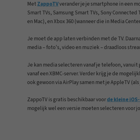
Met
ZappoTV
verander je je smartphone in een m
Smart TVs, Samsung Smart TVs, Sony Connected T
en Mac), en Xbox 360 (wanneer die in Media Cente
Je moet de app laten verbinden met de TV. Daarna
media – foto's, video en muziek – draadloos strea
Je kan media selecteren vanaf je telefoon, vanu
vanaf een XBMC-server. Verder krijg je de mogeli
ook gewoon via AirPlay samen met je AppleTV (als j
ZappoTV is gratis beschikbaar voor
de kleine iOS
mogelijk wel een versie moeten selecteren voor j