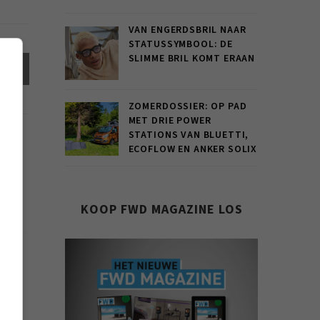
VAN ENGERDSBRIL NAAR
STATUSSYMBOOL: DE
SLIMME BRIL KOMT ERAAN
el
ZOMERDOSSIER: OP PAD
MET DRIE POWER
STATIONS VAN BLUETTI,
ECOFLOW EN ANKER SOLIX
KOOP FWD MAGAZINE LOS