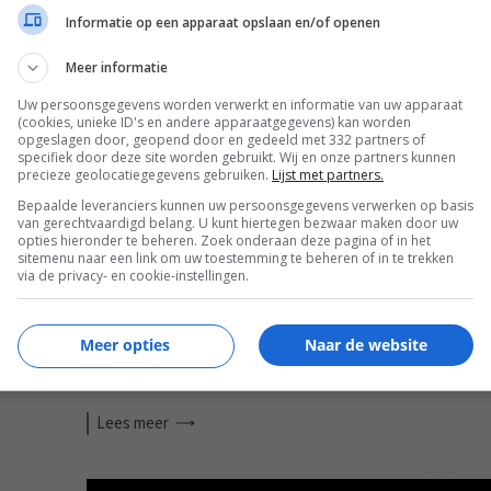
Informatie op een apparaat opslaan en/of openen
MOBILE
Meer informatie
Uw persoonsgegevens worden verwerkt en informatie van uw apparaat
(cookies, unieke ID's en andere apparaatgegevens) kan worden
opgeslagen door, geopend door en gedeeld met 332 partners of
specifiek door deze site worden gebruikt. Wij en onze partners kunnen
precieze geolocatiegegevens gebruiken.
Lijst met partners.
Bepaalde leveranciers kunnen uw persoonsgegevens verwerken op basis
van gerechtvaardigd belang. U kunt hiertegen bezwaar maken door uw
opties hieronder te beheren. Zoek onderaan deze pagina of in het
sitemenu naar een link om uw toestemming te beheren of in te trekken
via de privacy- en cookie-instellingen.
ONE
SMARTPHONE ACCESSOIRES VOOR
Meer opties
Naar de website
TIJDENS JE REIS
Lees
meer