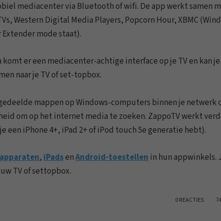
obiel mediacenter via Bluetooth of wifi. De app werkt samen m
Vs, Western Digital Media Players, Popcorn Hour, XBMC (Win
r Extender mode staat).
 komt er een mediacenter-achtige interface op je TV en kan je
men naar je TV of set-topbox.
it gedeelde mappen op Windows-computers binnen je netwerk 
jkheid om op het internet media te zoeken. ZappoTV werkt verd
e een iPhone 4+, iPad 2+ of iPod touch 5e generatie hebt).
-apparaten
,
iPads
en
Android-toestellen
in hun appwinkels. J
ouw TV of settopbox.
0 REACTIES
7