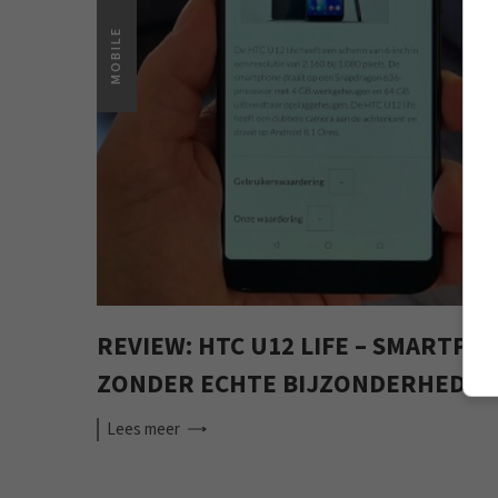
MOBILE
REVIEW: HTC U12 LIFE – SMARTPH
ZONDER ECHTE BIJZONDERHEDEN
Lees
meer