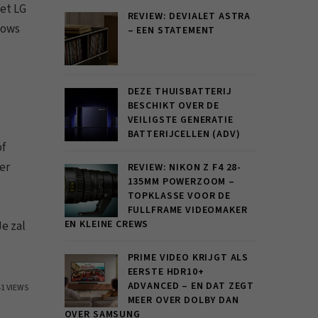
et LG
REVIEW: DEVIALET ASTRA
dows
– EEN STATEMENT
DEZE THUISBATTERIJ
BESCHIKT OVER DE
VEILIGSTE GENERATIE
BATTERIJCELLEN (ADV)
of
er
REVIEW: NIKON Z F4 28-
135MM POWERZOOM –
TOPKLASSE VOOR DE
FULLFRAME VIDEOMAKER
EN KLEINE CREWS
e zal
PRIME VIDEO KRIJGT ALS
EERSTE HDR10+
ADVANCED – EN DAT ZEGT
41 VIEWS
MEER OVER DOLBY DAN
OVER SAMSUNG