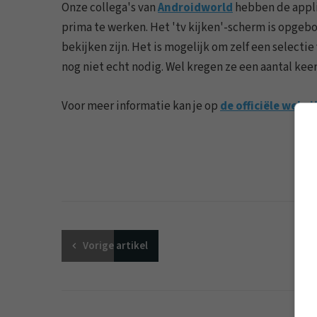
Onze collega's van
Androidworld
hebben de applic
prima te werken. Het 'tv kijken'-scherm is opgeb
bekijken zijn. Het is mogelijk om zelf een select
nog niet echt nodig. Wel kregen ze een aantal kee
Voor meer informatie kan je op
de officiële websi
Vorige
artikel