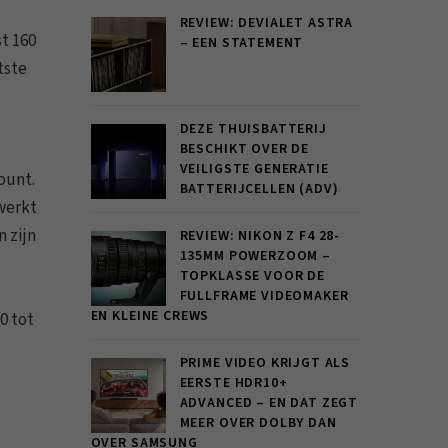
REVIEW: DEVIALET ASTRA
t 160
– EEN STATEMENT
tste
DEZE THUISBATTERIJ
BESCHIKT OVER DE
VEILIGSTE GENERATIE
ount.
BATTERIJCELLEN (ADV)
 werkt
 zijn
REVIEW: NIKON Z F4 28-
135MM POWERZOOM –
TOPKLASSE VOOR DE
FULLFRAME VIDEOMAKER
EN KLEINE CREWS
0 tot
PRIME VIDEO KRIJGT ALS
EERSTE HDR10+
ADVANCED – EN DAT ZEGT
MEER OVER DOLBY DAN
OVER SAMSUNG