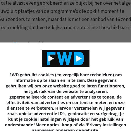
atie alvast even geprobeerd en ze blijkt bij hen over het al
ouwd uit plaatjes van de programma’s die op dit moment te
ie van zenders te maken, maar dat is met een aanbod van 16 zen
r een melding dat live tv-kijken momenteel niet beschikbaar is
te van Ziggo
terecht.
0 REACTIES
8
FWD gebruikt cookies (en vergelijkbare technieken) om
informatie op te slaan en in te zien. Deze gegevens
gebruiken wij om onze website goed te laten functioneren,
het gebruik van de website te analyseren,
gepersonaliseerde content en advertenties te tonen, de
Volgende
artik
effectiviteit van advertenties en content te meten en onze
diensten te verbeteren. Hiervoor verzamelen wij gegevens
zoals unieke advertentie ID’s, geolocatie en surfgedrag. Je
kunt je cookie instellingen wijzigen door het gebruik van
onderstaande 'Meer opties' knop of via 'Privacy instellingen
aanpassen' onderaan de website.