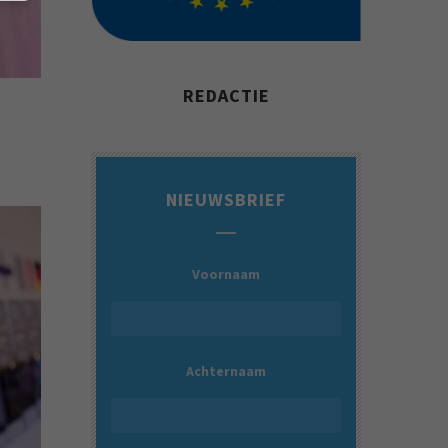
REDACTIE
NIEUWSBRIEF
Voornaam
Achternaam