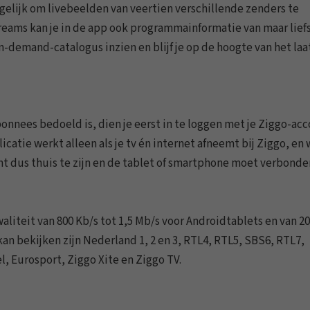
gelijk om livebeelden van veertien verschillende zenders te
reams kan je in de app ook programmainformatie van maar liefs
n-demand-catalogus inzien en blijf je op de hoogte van het laa
onnees bedoeld is, dien je eerst in te loggen met je Ziggo-acc
icatie werkt alleen als je tv én internet afneemt bij Ziggo, en
nt dus thuis te zijn en de tablet of smartphone moet verbonden
liteit van 800 Kb/s tot 1,5 Mb/s voor Androidtablets en van 20
kan bekijken zijn Nederland 1, 2 en 3, RTL4, RTL5, SBS6, RTL7,
, Eurosport, Ziggo Xite en Ziggo TV.