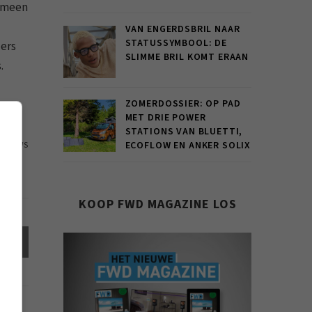
gemeen
VAN ENGERDSBRIL NAAR
STATUSSYMBOOL: DE
ders
SLIMME BRIL KOMT ERAAN
.
ZOMERDOSSIER: OP PAD
MET DRIE POWER
STATIONS VAN BLUETTI,
ECOFLOW EN ANKER SOLIX
07 VIEWS
KOOP FWD MAGAZINE LOS
el