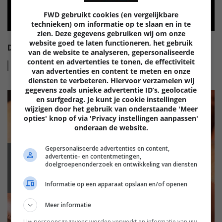
FWD gebruikt cookies (en vergelijkbare
technieken) om informatie op te slaan en in te
zien. Deze gegevens gebruiken wij om onze
website goed te laten functioneren, het gebruik
DRAADLOZE ANC HOOFDTELEFOON VAN TEUFEL
van de website te analyseren, gepersonaliseerde
content en advertenties te tonen, de effectiviteit
Lees
meer
van advertenties en content te meten en onze
diensten te verbeteren. Hiervoor verzamelen wij
gegevens zoals unieke advertentie ID’s, geolocatie
en surfgedrag. Je kunt je cookie instellingen
wijzigen door het gebruik van onderstaande 'Meer
opties' knop of via 'Privacy instellingen aanpassen'
onderaan de website.
Gepersonaliseerde advertenties en content,
advertentie- en contentmetingen,
GELUID
doelgroepenonderzoek en ontwikkeling van diensten
Informatie op een apparaat opslaan en/of openen
Meer informatie
Uw persoonsgegevens worden verwerkt en informatie van uw