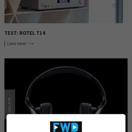
TEST: ROTEL T14
Lees
meer
GELUID