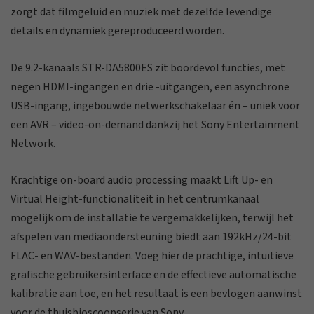
zorgt dat filmgeluid en muziek met dezelfde levendige
details en dynamiek gereproduceerd worden.
De 9.2-kanaals STR-DA5800ES zit boordevol functies, met
negen HDMI-ingangen en drie -uitgangen, een asynchrone
USB-ingang, ingebouwde netwerkschakelaar én – uniek voor
een AVR – video-on-demand dankzij het Sony Entertainment
Network.
Krachtige on-board audio processing maakt Lift Up- en
Virtual Height-functionaliteit in het centrumkanaal
mogelijk om de installatie te vergemakkelijken, terwijl het
afspelen van mediaondersteuning biedt aan 192kHz/24-bit
FLAC- en WAV-bestanden. Voeg hier de prachtige, intuïtieve
grafische gebruikersinterface en de effectieve automatische
kalibratie aan toe, en het resultaat is een bevlogen aanwinst
voor de thuisbioscoopserie van Sony.