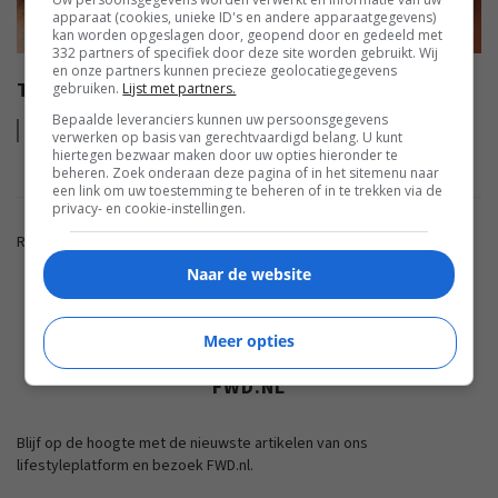
apparaat (cookies, unieke ID's en andere apparaatgegevens)
kan worden opgeslagen door, geopend door en gedeeld met
332 partners of specifiek door deze site worden gebruikt. Wij
en onze partners kunnen precieze geolocatiegegevens
TEST: BOWERS & WILKINS P7 WIRELESS
gebruiken.
Lijst met partners.
Bepaalde leveranciers kunnen uw persoonsgegevens
Lees
meer
verwerken op basis van gerechtvaardigd belang. U kunt
hiertegen bezwaar maken door uw opties hieronder te
beheren. Zoek onderaan deze pagina of in het sitemenu naar
een link om uw toestemming te beheren of in te trekken via de
privacy- en cookie-instellingen.
Reacties zijn gesloten.
Naar de website
ADVERTENTIE
Meer opties
FWD.NL
Blijf op de hoogte met de nieuwste artikelen van ons
lifestyleplatform en bezoek FWD.nl.