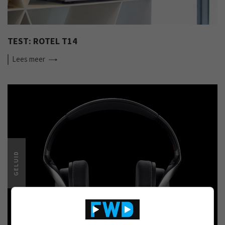
TEST: ROTEL T14
Lees
meer
GELUID