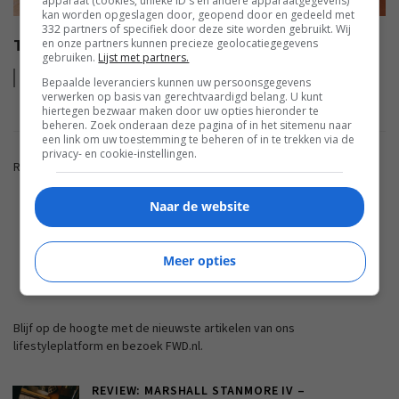
apparaat (cookies, unieke ID's en andere apparaatgegevens)
kan worden opgeslagen door, geopend door en gedeeld met
332 partners of specifiek door deze site worden gebruikt. Wij
TEST: BOWERS & WILKINS P7 WIRELESS
en onze partners kunnen precieze geolocatiegegevens
gebruiken.
Lijst met partners.
Lees
meer
Bepaalde leveranciers kunnen uw persoonsgegevens
verwerken op basis van gerechtvaardigd belang. U kunt
hiertegen bezwaar maken door uw opties hieronder te
beheren. Zoek onderaan deze pagina of in het sitemenu naar
een link om uw toestemming te beheren of in te trekken via de
privacy- en cookie-instellingen.
Reacties zijn gesloten.
Naar de website
ADVERTENTIE
Meer opties
FWD.NL
Blijf op de hoogte met de nieuwste artikelen van ons
lifestyleplatform en bezoek FWD.nl.
REVIEW: MARSHALL STANMORE IV –