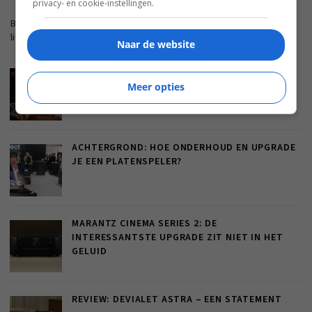
privacy- en cookie-instellingen.
Blijf op de hoogte met de nieuwste artikelen van ons
lifestyleplatform en bezoek FWD.nl.
Naar de website
XIAOMI REDMI 17-SERIE GAAT VOOR GROOT,
GROTER, GROOTST
Meer opties
ACHTERGROND: HOE ONDERHOUD EN UPGRADE
JE EEN PLATENSPELER?
MARANTZ CINEMA SERIES 2: DE
INTERESSANTSTE UPGRADE ZIT NIET IN HET
GELUID
REVIEW: DEVIALET ASTRA – EEN STATEMENT