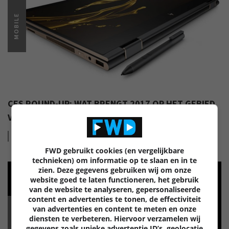
MOBILE
CES ROUND-UP: WAT BRENGT 2017 OP HET GEBIED
VAN TABLETS EN PHABLETS?
Lees
meer
FWD gebruikt cookies (en vergelijkbare
technieken) om informatie op te slaan en in te
zien. Deze gegevens gebruiken wij om onze
website goed te laten functioneren, het gebruik
van de website te analyseren, gepersonaliseerde
content en advertenties te tonen, de effectiviteit
van advertenties en content te meten en onze
MOBILE
diensten te verbeteren. Hiervoor verzamelen wij
gegevens zoals unieke advertentie ID’s, geolocatie