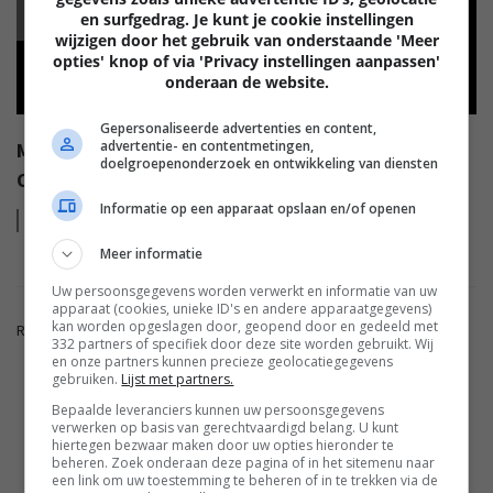
en surfgedrag. Je kunt je cookie instellingen
wijzigen door het gebruik van onderstaande 'Meer
opties' knop of via 'Privacy instellingen aanpassen'
onderaan de website.
Gepersonaliseerde advertenties en content,
advertentie- en contentmetingen,
MALWARE OP ANDROID EN WAT JE ZELF KUNT DOEN
doelgroepenonderzoek en ontwikkeling van diensten
OM HET TE VOORKOMEN
Informatie op een apparaat opslaan en/of openen
Lees
meer
Meer informatie
Uw persoonsgegevens worden verwerkt en informatie van uw
apparaat (cookies, unieke ID's en andere apparaatgegevens)
kan worden opgeslagen door, geopend door en gedeeld met
Reacties zijn gesloten.
332 partners of specifiek door deze site worden gebruikt. Wij
en onze partners kunnen precieze geolocatiegegevens
gebruiken.
Lijst met partners.
ADVERTENTIE
Bepaalde leveranciers kunnen uw persoonsgegevens
verwerken op basis van gerechtvaardigd belang. U kunt
hiertegen bezwaar maken door uw opties hieronder te
beheren. Zoek onderaan deze pagina of in het sitemenu naar
FWD.NL
een link om uw toestemming te beheren of in te trekken via de